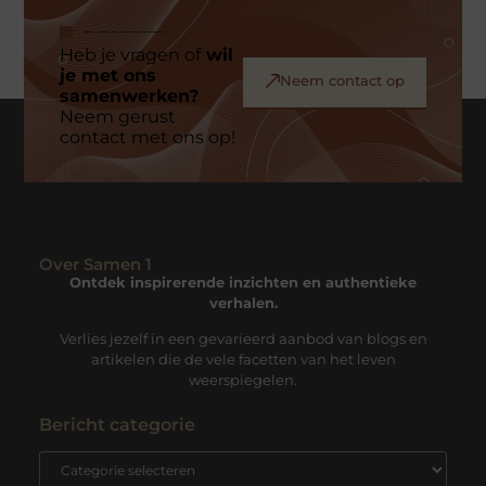
Heb je vragen of
wil
je met ons
Neem contact op
samenwerken?
Neem gerust
contact met ons op!
Over Samen 1
Ontdek inspirerende inzichten en authentieke
verhalen.
Verlies jezelf in een gevarieerd aanbod van blogs en
artikelen die de vele facetten van het leven
weerspiegelen.
Bericht categorie