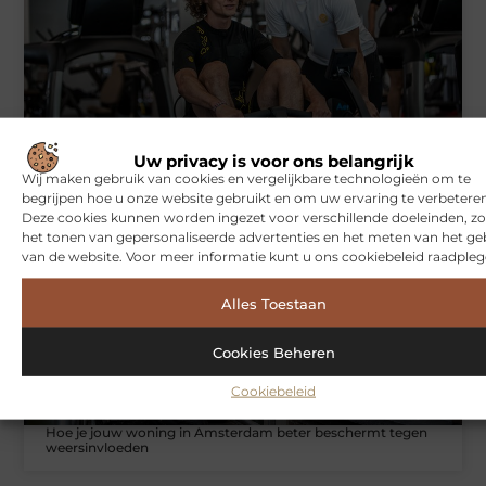
Symbiont360: Innovatieve EMS-training in Utrecht voor een
effectieve workout
Uw privacy is voor ons belangrijk
Wij maken gebruik van cookies en vergelijkbare technologieën om te
begrijpen hoe u onze website gebruikt en om uw ervaring te verbeteren
Deze cookies kunnen worden ingezet voor verschillende doeleinden, zo
WONINGEN
het tonen van gepersonaliseerde advertenties en het meten van het ge
van de website. Voor meer informatie kunt u ons cookiebeleid raadpleg
Alles Toestaan
Cookies Beheren
Cookiebeleid
Hoe je jouw woning in Amsterdam beter beschermt tegen
weersinvloeden