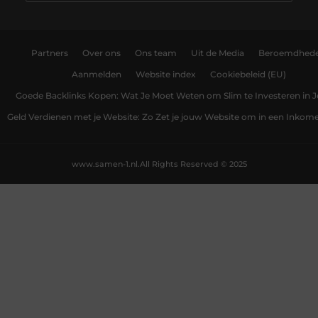
Partners
Over ons
Ons team
Uit de Media
Beroemdhed
Aanmelden
Website index
Cookiebeleid (EU)
Goede Backlinks Kopen: Wat Je Moet Weten om Slim te Investeren in 
Geld Verdienen met je Website: Zo Zet je jouw Website om in een Inko
www.samen-1.nl.
All Rights Reserved © 2025