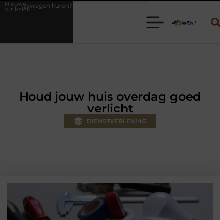
Nieuwe
ren? Kies de juiste aanhanger voor jouw klus
Autolift of goederenl
artikelen
Houd jouw huis overdag goed
verlicht
DIENSTVERLENING