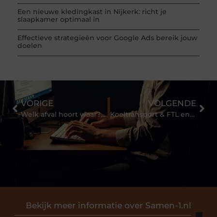
Een nieuwe kledingkast in Nijkerk: richt je
slaapkamer optimaal in
Effectieve strategieën voor Google Ads bereik jouw
doelen
VORIGE
VOLGENDE
Welk afval hoort waar? Een gids voor de juiste afvalverwerking!
Koeltransport & FTL en LTL
Bekijk meer informatie over Samen-1.nl