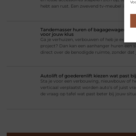
Voo
hebt aan rust. Een zwevend tv-meubel is dan
Tandemasser huren of bagagewagen huren
voor jouw klus
Ga je verhuizen, verbouwen of heb je extra la
project? Dan kan een aanhanger huren een sl
direct over de benodigde ruimte, zonder dat j
Autolift of goederenlift kiezen wat past 
Sta je voor een verbouwing, nieuwbouw of he
verticaal verplaatst worden auto’s of juist v
de vraag op tafel wat past beter bij jouw situ