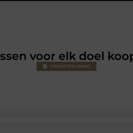
lus
Autolift of goederenlift kiezen wat past bij jouw gebouw en 
essen voor elk doel koo
DIENSTVERLENING