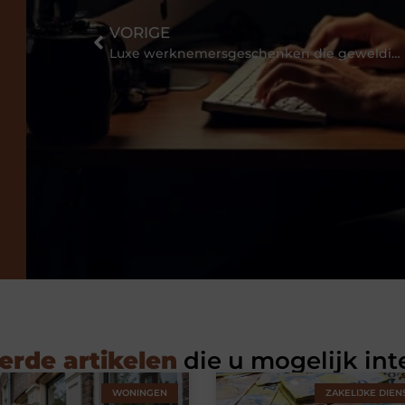
VORIGE
Luxe werknemersgeschenken die geweldig zijn!
erde artikelen
die u mogelijk int
WONINGEN
ZAKELIJKE DIEN