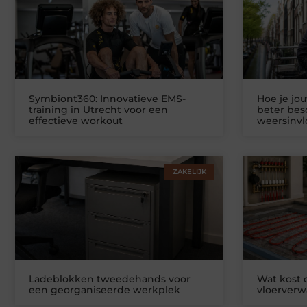
Symbiont360: Innovatieve EMS-
Hoe je jo
training in Utrecht voor een
beter be
effectieve workout
weersinv
ZAKELIJK
Ladeblokken tweedehands voor
Wat kost
een georganiseerde werkplek
vloerver