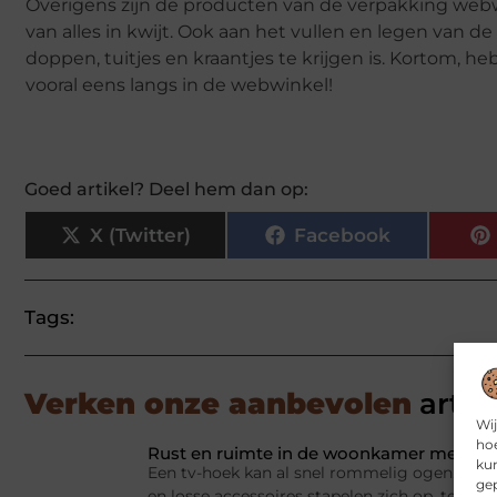
Overigens zijn de producten van de verpakking webwi
van alles in kwijt. Ook aan het vullen en legen van d
doppen, tuitjes en kraantjes te krijgen is. Kortom, h
vooral eens langs in de webwinkel!
Goed artikel? Deel hem dan op:
X (Twitter)
Facebook
Tags:
Verken onze aanbevolen
artik
Wij
hoe
Rust en ruimte in de woonkamer met een
kun
Een tv-hoek kan al snel rommelig ogen. Appa
gep
en losse accessoires stapelen zich op, terwij