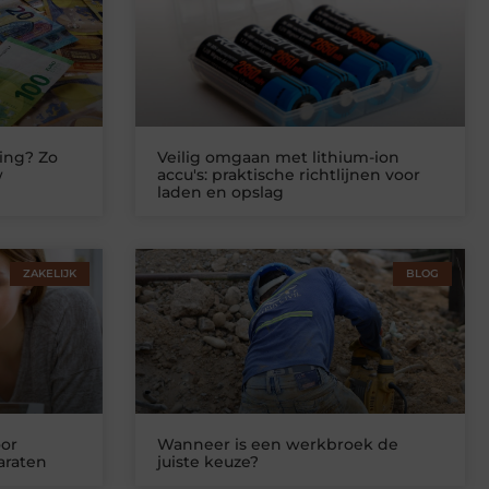
ing? Zo
Veilig omgaan met lithium-ion
w
accu's: praktische richtlijnen voor
laden en opslag
ZAKELIJK
BLOG
or
Wanneer is een werkbroek de
araten
juiste keuze?