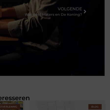
VOLGENDE
Wat doet Maters en De Koning?
eresseren
STVERLENING
BLOG