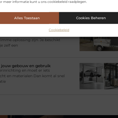
r meer informatie kunt u ons cookiebeleid raadplegen.
 een slimme oplossing: het
Alles Toestaan
Cookies Beheren
? Kies de juiste aanhanger
Cookiebeleid
adruimte nodig voor een tijdelijk
imme oplossing zijn. Je beschikt
e zelf een
bij jouw gebouw en gebruik
rinrichting en moet er iets
racht en materialen Dan komt al snel
atie