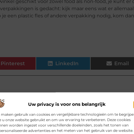
nkel geschikt voor zowel food als non-food, je kunt er 
e verpakkingen is gedacht: kijk maar eens wat er allemaa
eb je een plastic fles of andere verpakking nodig, kom da
Pinterest
LinkedIn
Email
Uw privacy is voor ons belangrijk
elen voor jou.
 maken gebruik van cookies en vergelijkbare technologieën om te begrijp
 u onze website gebruikt en om uw ervaring te verbeteren. Deze cookies
 zwevend tv meubel van eiken
nen worden ingezet voor verschillende doeleinden, zoals het tonen van
ratuur, kabels, afstandsbedieningen
ersonaliseerde advertenties en het meten van het gebruik van de website.
l je juist in de woonkamer behoefte