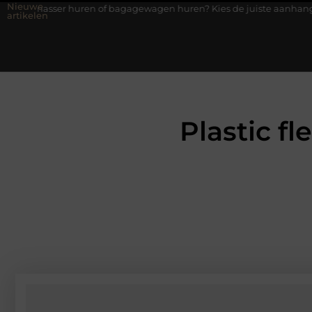
Nieuwe
huren of bagagewagen huren? Kies de juiste aanhanger voor jouw k
artikelen
Plastic fl