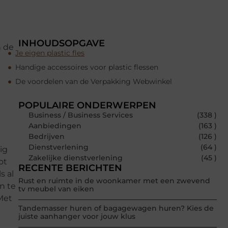
INHOUDSOPGAVE
n de
Je eigen plastic fles
Handige accessoires voor plastic flessen
De voordelen van de Verpakking Webwinkel
POPULAIRE ONDERWERPEN
Business / Business Services
(338 )
Aanbiedingen
(163 )
Bedrijven
(126 )
Dienstverlening
(64 )
ig
Zakelijke dienstverlening
(45 )
ot
RECENTE BERICHTEN
s al
Rust en ruimte in de woonkamer met een zwevend
en te
tv meubel van eiken
Met
Tandemasser huren of bagagewagen huren? Kies de
juiste aanhanger voor jouw klus