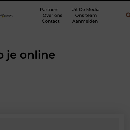
gebruik
Uw slaapkamer verbouwen tot rustoase met een gietvlo
Partners
Uit De Media
Over ons
Ons team
Contact
Aanmelden
p je online