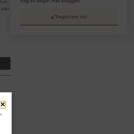
nog en begin met bloggen.
dus
l aan
n
Registreer nu!
en