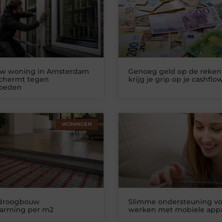
uw woning in Amsterdam
Genoeg geld op de reken
schermt tegen
krijg je grip op je cashflo
loeden
WONINGEN
 droogbouw
Slimme ondersteuning vo
warming per m2
werken met mobiele app