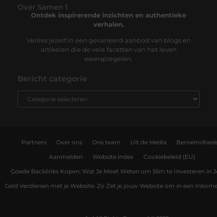
Over Samen 1
Ontdek inspirerende inzichten en authentieke
verhalen.
Verlies jezelf in een gevarieerd aanbod van blogs en
artikelen die de vele facetten van het leven
weerspiegelen.
Bericht categorie
Partners
Over ons
Ons team
Uit de Media
Beroemdhed
Aanmelden
Website index
Cookiebeleid (EU)
Goede Backlinks Kopen: Wat Je Moet Weten om Slim te Investeren in 
Geld Verdienen met je Website: Zo Zet je jouw Website om in een Inko