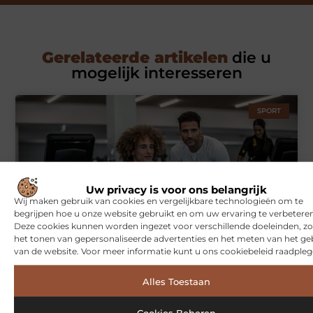
Gerelateerde artikelen
die u
mogelijk interesseren
SPORT
Uw privacy is voor ons belangrijk
Wij maken gebruik van cookies en vergelijkbare technologieën om te
begrijpen hoe u onze website gebruikt en om uw ervaring te verbeteren
Deze cookies kunnen worden ingezet voor verschillende doeleinden, zo
het tonen van gepersonaliseerde advertenties en het meten van het ge
Symbiont360: Innovatieve EMS-training in Utrecht voor een
effectieve workout
van de website. Voor meer informatie kunt u ons cookiebeleid raadpleg
Alles Toestaan
WONINGEN
Cookies Beheren