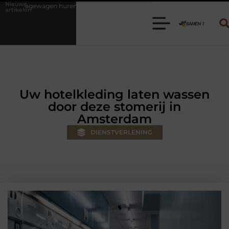
Nieuwe
en? Kies de juiste aanhanger voor jouw klus
Autolift of goederenlif
artikelen
Uw hotelkleding laten wassen
door deze stomerij in
Amsterdam
DIENSTVERLENING