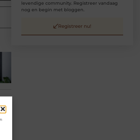
levendige community. Registreer vandaag
nog en begin met bloggen.
Registreer nu!
en