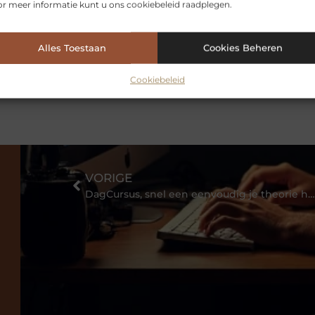
r meer informatie kunt u ons cookiebeleid raadplegen.
bij jouw gebouw en gebruik
rinrichting en moet er iets
racht en materialen Dan komt al snel
Alles Toestaan
Cookies Beheren
atie
Cookiebeleid
VORIGE
DagCursus, snel een eenvoudig je theorie halen