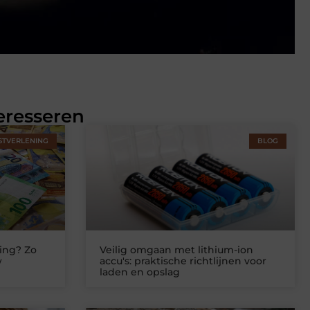
eresseren
STVERLENING
BLOG
ing? Zo
Veilig omgaan met lithium-ion
w
accu's: praktische richtlijnen voor
laden en opslag