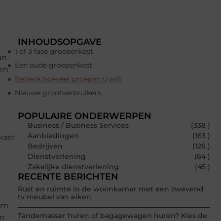
INHOUDSOPGAVE
w
1 of 3 fase groepenkast
an
Een oude groepenkast
wen
Bedenk hoeveel groepen u wilt
Nieuwe grootverbruikers
POPULAIRE ONDERWERPEN
Business / Business Services
(338 )
Aanbiedingen
(163 )
kast
Bedrijven
(126 )
Dienstverlening
(64 )
Zakelijke dienstverlening
(45 )
RECENTE BERICHTEN
Rust en ruimte in de woonkamer met een zwevend
tv meubel van eiken
 om
Tandemasser huren of bagagewagen huren? Kies de
en