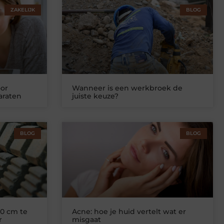
ZAKELIJK
BLOG
or
Wanneer is een werkbroek de
araten
juiste keuze?
BLOG
BLOG
0 cm te
Acne: hoe je huid vertelt wat er
r
misgaat