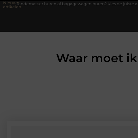
Nieuwe
ser huren of bagagewagen huren? Kies de juiste aanhanger voor j
artikelen
Waar moet ik 