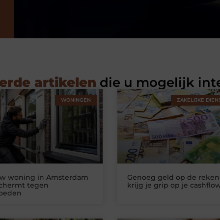
erde artikelen
die u mogelijk int
WONINGEN
ZAKELIJKE DIEN
uw woning in Amsterdam
Genoeg geld op de reken
schermt tegen
krijg je grip op je cashflo
loeden