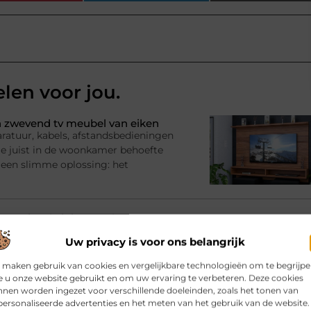
elen voor jou.
 zwevend tv meubel van eiken
ratuur, kabels, afstandsbedieningen
l je juist in de woonkamer behoefte
 een slimme oplossing: het
? Kies de juiste aanhanger
adruimte nodig voor een tijdelijk
Uw privacy is voor ons belangrijk
imme oplossing zijn. Je beschikt
 maken gebruik van cookies en vergelijkbare technologieën om te begrijp
e zelf een
 u onze website gebruikt en om uw ervaring te verbeteren. Deze cookies
nen worden ingezet voor verschillende doeleinden, zoals het tonen van
ersonaliseerde advertenties en het meten van het gebruik van de website.