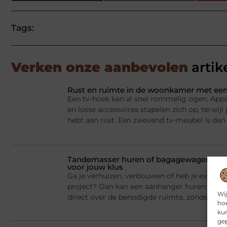
Tags:
Verken onze aanbevolen
artik
Rust en ruimte in de woonkamer met een
Een tv-hoek kan al snel rommelig ogen. Appa
en losse accessoires stapelen zich op, terwij
hebt aan rust. Een zwevend tv-meubel is dan
Tandemasser huren of bagagewagen huren
voor jouw klus
Ga je verhuizen, verbouwen of heb je extra la
project? Dan kan een aanhanger huren een sl
Wij
direct over de benodigde ruimte, zonder dat j
hoe
kun
gep