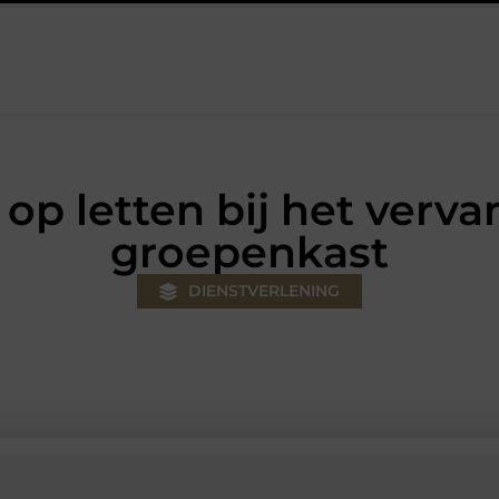
ouw klus
Autolift of goederenlift kiezen wat past bij jouw gebou
op letten bij het verv
groepenkast
DIENSTVERLENING