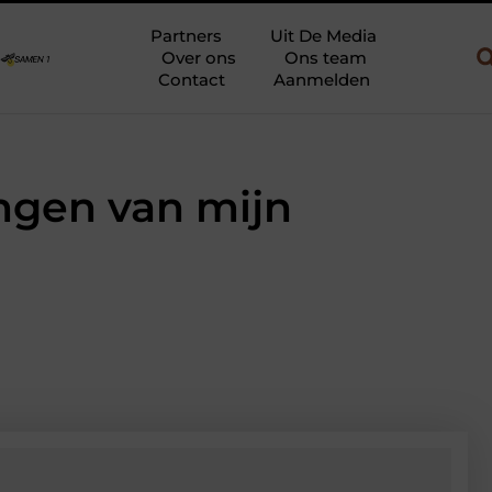
w en gebruik
Uw slaapkamer verbouwen tot rustoase met een gie
Partners
Uit De Media
Over ons
Ons team
Contact
Aanmelden
angen van mijn