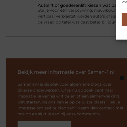
Voo
Autolift of goederenlift kiezen wat past 
Sta je voor een verbouwing, nieuwbouw of he
verticaal verplaatst worden auto’s of juist v
de vraag op tafel wat past beter bij jouw situ
Bekijk meer informatie over Samen-1.nl
Samen-1.nl is dé plek voor algemene blogs over
diverse onderwerpen. Of je nu op zoek bent naar
inspiratie, je kennis wilt delen of een samenwerking
wilt starten, bij ons ben je op de juiste plaats. Heb je
interesse om zelf te bloggen? Neem dan contact met
ons op en sluit je aan bij onze community.