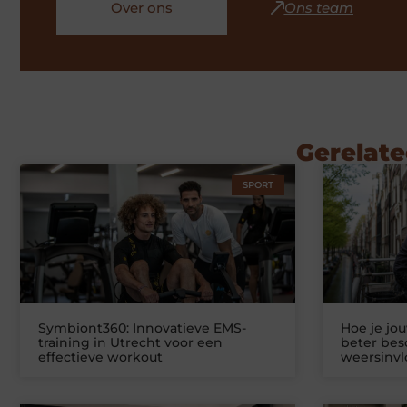
Over ons
Ons team
Gerelate
SPORT
Symbiont360: Innovatieve EMS-
Hoe je jo
training in Utrecht voor een
beter be
effectieve workout
weersinv