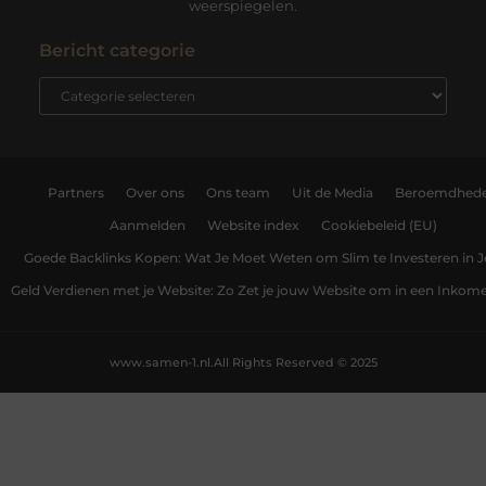
weerspiegelen.
Bericht categorie
Partners
Over ons
Ons team
Uit de Media
Beroemdhed
Aanmelden
Website index
Cookiebeleid (EU)
Goede Backlinks Kopen: Wat Je Moet Weten om Slim te Investeren in 
Geld Verdienen met je Website: Zo Zet je jouw Website om in een Inko
www.samen-1.nl.
All Rights Reserved © 2025