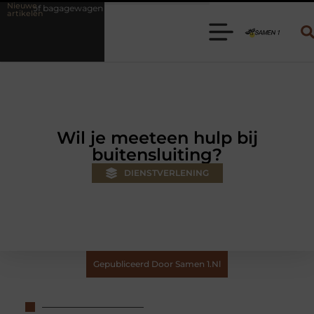
Nieuwe
n huren? Kies de juiste aanhanger voor jouw klus
Autolift of goede
artikelen
Wil je meeteen hulp bij
buitensluiting?
DIENSTVERLENING
Gepubliceerd Door Samen 1.nl