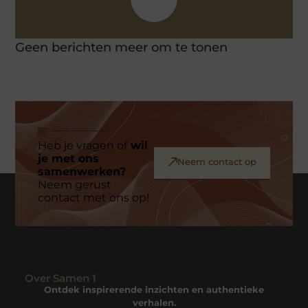
Geen berichten meer om te tonen
Heb je vragen of
wil
je met ons
Neem contact op
samenwerken?
Neem gerust
contact met ons op!
Over Samen 1
Ontdek inspirerende inzichten en authentieke
verhalen.