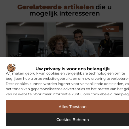
Gerelateerde artikelen
die u
mogelijk interesseren
SPORT
Uw privacy is voor ons belangrijk
Wij maken gebruik van cookies en vergelijkbare technologieën om te
begrijpen hoe u onze website gebruikt en om uw ervaring te verbeteren
Symbiont360: Innovatieve EMS-training in Utrecht voor een
Deze cookies kunnen worden ingezet voor verschillende doeleinden, zo
effectieve workout
het tonen van gepersonaliseerde advertenties en het meten van het ge
van de website. Voor meer informatie kunt u ons cookiebeleid raadpleg
Alles Toestaan
WONINGEN
Cookies Beheren