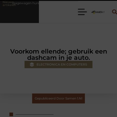
Nieuwe
uren? Kies de juiste aanhanger voor jouw klus
Autolift of goederen
artikelen
Voorkom ellende; gebruik een
dashcam in je auto.
ELECTRONICA EN COMPUTERS
Gepubliceerd Door Samen 1.nl