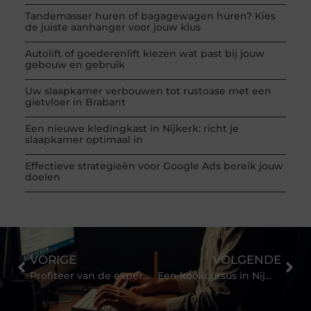
Tandemasser huren of bagagewagen huren? Kies
de juiste aanhanger voor jouw klus
Autolift of goederenlift kiezen wat past bij jouw
gebouw en gebruik
Uw slaapkamer verbouwen tot rustoase met een
gietvloer in Brabant
Een nieuwe kledingkast in Nijkerk: richt je
slaapkamer optimaal in
Effectieve strategieën voor Google Ads bereik jouw
doelen
VORIGE
VOLGENDE
Profiteer van de expertise van belastingadviseurs in Den Haag
Een kookcursus in Nijmegen: het leukste dagje uit!