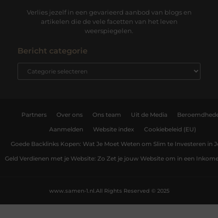
Verlies jezelf in een gevarieerd aanbod van blogs en
artikelen die de vele facetten van het leven
weerspiegelen.
Bericht categorie
Partners
Over ons
Ons team
Uit de Media
Beroemdhed
Aanmelden
Website index
Cookiebeleid (EU)
Goede Backlinks Kopen: Wat Je Moet Weten om Slim te Investeren in 
Geld Verdienen met je Website: Zo Zet je jouw Website om in een Inko
www.samen-1.nl.
All Rights Reserved © 2025