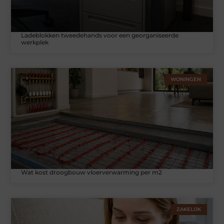
Ladeblokken tweedehands voor een georganiseerde
werkplek
WONINGEN
Wat kost droogbouw vloerverwarming per m2
ZAKELIJK