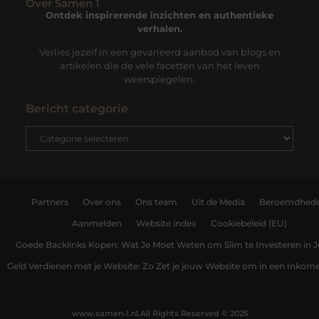
Over Samen 1
Ontdek inspirerende inzichten en authentieke
verhalen.
Verlies jezelf in een gevarieerd aanbod van blogs en
artikelen die de vele facetten van het leven
weerspiegelen.
Bericht categorie
Partners
Over ons
Ons team
Uit de Media
Beroemdhed
Aanmelden
Website index
Cookiebeleid (EU)
Goede Backlinks Kopen: Wat Je Moet Weten om Slim te Investeren in 
Geld Verdienen met je Website: Zo Zet je jouw Website om in een Inko
www.samen-1.nl.
All Rights Reserved © 2025