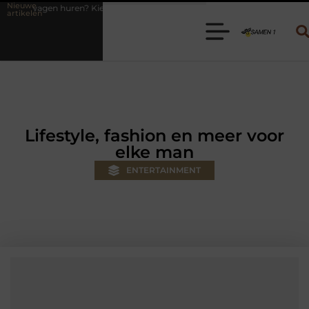
Nieuwe
es de juiste aanhanger voor jouw klus
Autolift of goederenlift kiez
artikelen
Lifestyle, fashion en meer voor
elke man
ENTERTAINMENT