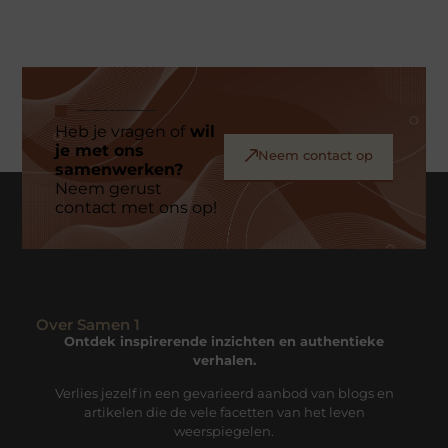
Heb je vragen of
wil
je met ons
Neem contact op
samenwerken?
Neem gerust
contact met ons op!
Over Samen 1
Ontdek inspirerende inzichten en authentieke
verhalen.
Verlies jezelf in een gevarieerd aanbod van blogs en
artikelen die de vele facetten van het leven
weerspiegelen.