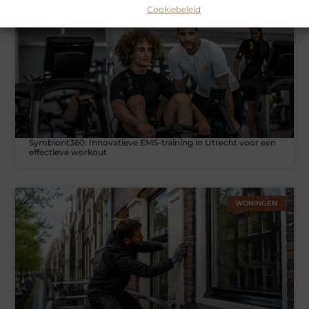
Cookiebeleid
SPORT
Symbiont360: Innovatieve EMS-training in Utrecht voor een
effectieve workout
WONINGEN