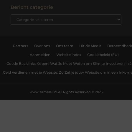
Bericht categorie
Partners
Over ons
Ons team
Uit de Media
Beroemdhed
Aanmelden
Website index
Cookiebeleid (EU)
Goede Backlinks Kopen: Wat Je Moet Weten om Slim te Investeren in 
Geld Verdienen met je Website: Zo Zet je jouw Website om in een Inko
www.samen-1.nl.
All Rights Reserved © 2025