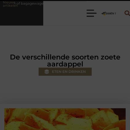
Nieuwe
huren? Kies de juiste aanhanger voor jouw klus
Autolift of goedere
artikelen
De verschillende soorten zoete
aardappel
ETEN EN DRINKEN