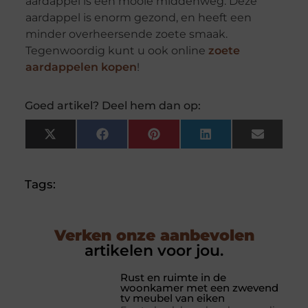
aardappel is een mooie middenweg. Deze
aardappel is enorm gezond, en heeft een
minder overheersende zoete smaak.
Tegenwoordig kunt u ook online
zoete
aardappelen kopen
!
Goed artikel? Deel hem dan op:
X
Facebook
Pinterest
LinkedIn
Email
(Twitter)
Tags:
Verken onze aanbevolen
artikelen voor jou.
Rust en ruimte in de
woonkamer met een zwevend
tv meubel van eiken