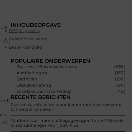
INHOUDSOPGAVE
. Je
BBQ is gezellig
Goed om te weten
heel
Bestel wel tijdig
POPULAIRE ONDERWERPEN
Business / Business Services
(338 )
Aanbiedingen
(163 )
Bedrijven
(126 )
Dienstverlening
(64 )
Zakelijke dienstverlening
(45 )
RECENTE BERICHTEN
heeft
Rust en ruimte in de woonkamer met een zwevend
tv meubel van eiken
e is
Tandemasser huren of bagagewagen huren? Kies de
 tot
juiste aanhanger voor jouw klus