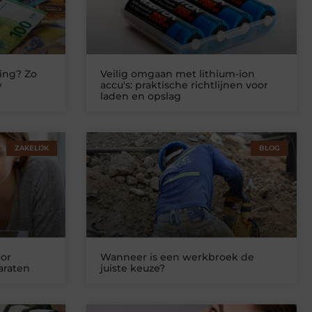
ing? Zo
Veilig omgaan met lithium-ion
w
accu's: praktische richtlijnen voor
laden en opslag
ZAKELIJK
BLOG
or
Wanneer is een werkbroek de
araten
juiste keuze?