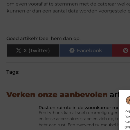
om even vooraf af te stemmen met de cateraar welke 
kunnen er dan een aantal data worden voorgesteld e
Goed artikel? Deel hem dan op:
X (Twitter)
Facebook
Tags:
Verken onze aanbevolen
artik
Rust en ruimte in de woonkamer met een
Wij
Een tv-hoek kan al snel rommelig ogen. Appa
hoe
en losse accessoires stapelen zich op, terwij
kun
hebt aan rust. Een zwevend tv-meubel is dan
gep