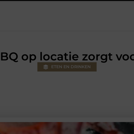
 klus
Autolift of goederenlift kiezen wat past bij jouw gebouw 
BQ op locatie zorgt voo
ETEN EN DRINKEN