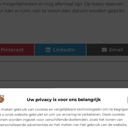
mogelijkheden er nog allemaal zijn. Op basis daarvan
n kan er ruim van te voren een datum worden geprikt.
Pinterest
LinkedIn
Email
elen voor jou.
Uw privacy is voor ons belangrijk
 zwevend tv meubel van eiken
 maken gebruik van cookies en vergelijkbare technologieën om te begrijp
ratuur, kabels, afstandsbedieningen
 u onze website gebruikt en om uw ervaring te verbeteren. Deze cookies
l je juist in de woonkamer behoefte
nen worden ingezet voor verschillende doeleinden, zoals het tonen van
 een slimme oplossing: het
ersonaliseerde advertenties en het meten van het gebruik van de website.