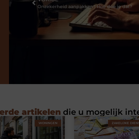
Onzekerheid aanpakken? Hoe doe je dat?
erde artikelen
die u mogelijk int
WONINGEN
ZAKELIJKE DIEN