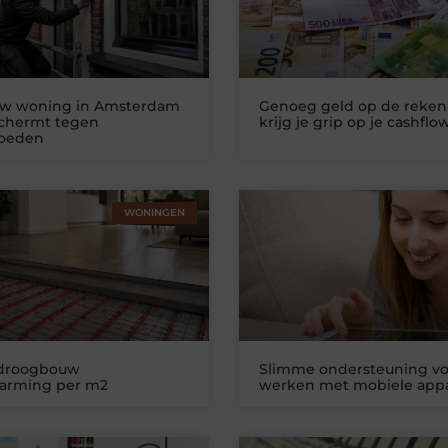
uw woning in Amsterdam
Genoeg geld op de reken
schermt tegen
krijg je grip op je cashflo
loeden
WONINGEN
 droogbouw
Slimme ondersteuning vo
warming per m2
werken met mobiele app