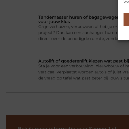
Voo
Tandemasser huren of bagagewagen huren
voor jouw klus
Ga je verhuizen, verbouwen of heb je extra la
project? Dan kan een aanhanger huren een sl
direct over de benodigde ruimte, zonder dat j
Autolift of goederenlift kiezen wat past 
Sta je voor een verbouwing, nieuwbouw of he
verticaal verplaatst worden auto’s of juist v
de vraag op tafel wat past beter bij jouw situ
Bekijk meer informatie over Samen-1.nl