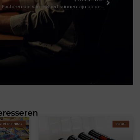
Factoren die van invloed kunnen zijn op de rentevoet van uw persoonlijke lening
eresseren
STVERLENING
BLOG