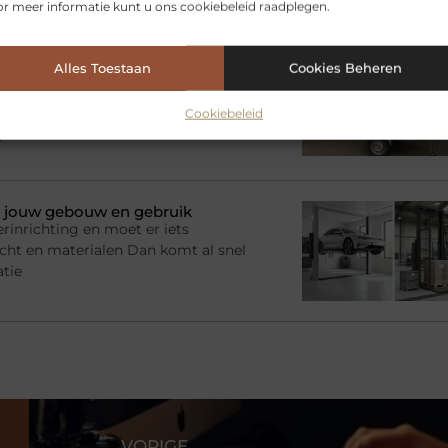
r meer informatie kunt u ons cookiebeleid raadplegen.
? Kies de juiste aanhanger
Alles Toestaan
Cookies Beheren
adruimte nodig voor een tijdelijk
imme oplossing zijn. Je beschikt
Cookiebeleid
e zelf een
bij jouw gebouw en gebruik
rinrichting en moet er iets
racht en materialen Dan komt al snel
atie
VORIGE