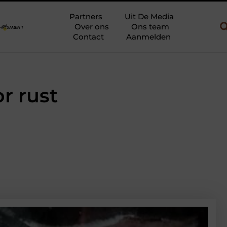
en gebruik
Uw slaapkamer verbouwen tot rustoase met een gietv
Partners
Uit De Media
Over ons
Ons team
Contact
Aanmelden
r rust