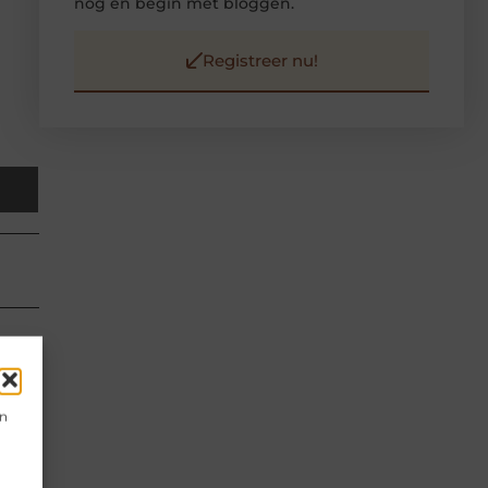
nog en begin met bloggen.
Registreer nu!
en