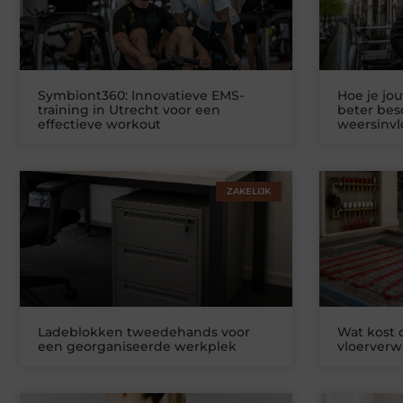
Symbiont360: Innovatieve EMS-
Hoe je jo
training in Utrecht voor een
beter be
effectieve workout
weersinv
ZAKELIJK
Ladeblokken tweedehands voor
Wat kost
een georganiseerde werkplek
vloerver