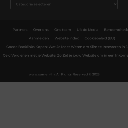
Partners
Over ons
Ons team
Uit de Media
Beroemdhed
Aanmelden
Website index
Cookiebeleid (EU)
Goede Backlinks Kopen: Wat Je Moet Weten om Slim te Investeren in 
Geld Verdienen met je Website: Zo Zet je jouw Website om in een Inko
www.samen-1.nl.
All Rights Reserved © 2025