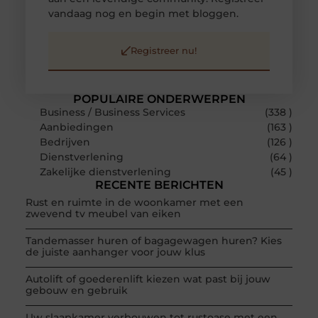
vandaag nog en begin met bloggen.
Registreer nu!
POPULAIRE ONDERWERPEN
Business / Business Services
(338 )
Aanbiedingen
(163 )
Bedrijven
(126 )
Dienstverlening
(64 )
Zakelijke dienstverlening
(45 )
RECENTE BERICHTEN
Rust en ruimte in de woonkamer met een
zwevend tv meubel van eiken
Tandemasser huren of bagagewagen huren? Kies
de juiste aanhanger voor jouw klus
Autolift of goederenlift kiezen wat past bij jouw
gebouw en gebruik
Uw slaapkamer verbouwen tot rustoase met een