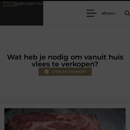
Nieuwe
en? Kies de juiste aanhanger voor jouw klus
Autolift of goederenli
artikelen
Wat heb je nodig om vanuit huis
vlees te verkopen?
ETEN EN DRINKEN