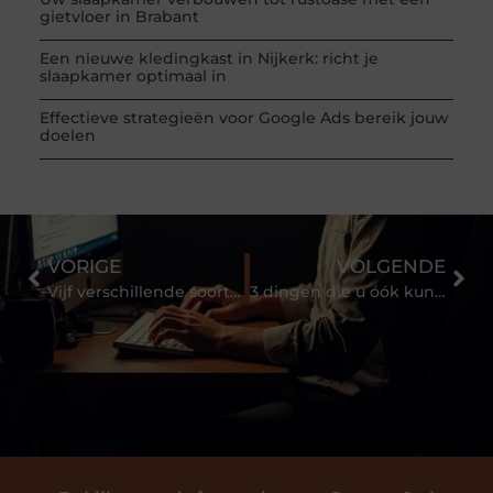
gietvloer in Brabant
Een nieuwe kledingkast in Nijkerk: richt je
slaapkamer optimaal in
Effectieve strategieën voor Google Ads bereik jouw
doelen
VORIGE
VOLGENDE
Vijf verschillende soorten van bijzonder transport
3 dingen die u óók kunt doen met honing