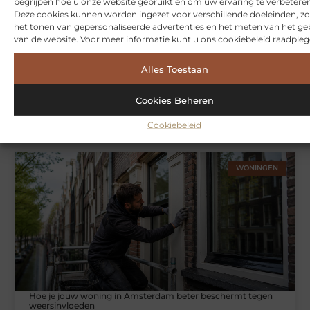
begrijpen hoe u onze website gebruikt en om uw ervaring te verbeteren
Deze cookies kunnen worden ingezet voor verschillende doeleinden, zo
het tonen van gepersonaliseerde advertenties en het meten van het ge
van de website. Voor meer informatie kunt u ons cookiebeleid raadpleg
Alles Toestaan
Cookies Beheren
Symbiont360: Innovatieve EMS-training in Utrecht voor een
effectieve workout
Cookiebeleid
WONINGEN
Hoe je jouw woning in Amsterdam beter beschermt tegen
weersinvloeden