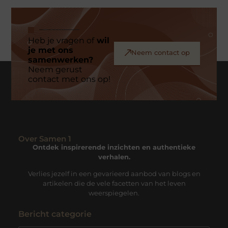
Heb je vragen of
wil
je met ons
Neem contact op
samenwerken?
Neem gerust
contact met ons op!
Over Samen 1
Ontdek inspirerende inzichten en authentieke
verhalen.
Verlies jezelf in een gevarieerd aanbod van blogs en
artikelen die de vele facetten van het leven
weerspiegelen.
Bericht categorie