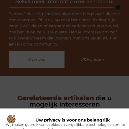
Bekijk meer informatie over Samen-1.nl
Samen-1.nl is dé plek voor algemene blogs over diverse
onderwerpen. Of je nu op zoek bent naar inspiratie, je
kennis wilt delen of een samenwerking wilt starten, bij
ons ben je op de juiste plaats. Heb je interesse om zelf
te bloggen? Neem dan contact met ons op en sluit je
aan bij onze community.
Over ons
Ons team
Gerelateerde artikelen
die u
mogelijk interesseren
Uw privacy is voor ons belangrijk
SPORT
Wij maken gebruik van cookies en vergelijkbare technologieën om te