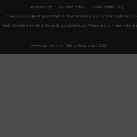
Aanmelden
Website index
Cookiebeleid (EU)
Goede Backlinks Kopen: Wat Je Moet Weten om Slim te Investeren in 
Geld Verdienen met je Website: Zo Zet je jouw Website om in een Inko
www.samen-1.nl.
All Rights Reserved © 2025