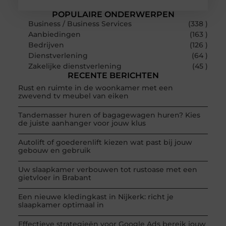
POPULAIRE ONDERWERPEN
Business / Business Services
(338 )
Aanbiedingen
(163 )
Bedrijven
(126 )
Dienstverlening
(64 )
Zakelijke dienstverlening
(45 )
RECENTE BERICHTEN
Rust en ruimte in de woonkamer met een
zwevend tv meubel van eiken
Tandemasser huren of bagagewagen huren? Kies
de juiste aanhanger voor jouw klus
Autolift of goederenlift kiezen wat past bij jouw
gebouw en gebruik
Uw slaapkamer verbouwen tot rustoase met een
gietvloer in Brabant
Een nieuwe kledingkast in Nijkerk: richt je
slaapkamer optimaal in
Effectieve strategieën voor Google Ads bereik jouw