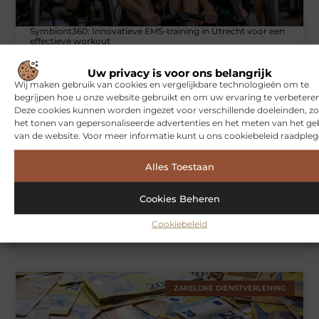
Symbiont360: Innovatieve EMS-training in Utrecht voor een
effectieve workout
Uw privacy is voor ons belangrijk
Wij maken gebruik van cookies en vergelijkbare technologieën om te
WONINGEN
begrijpen hoe u onze website gebruikt en om uw ervaring te verbeteren
Deze cookies kunnen worden ingezet voor verschillende doeleinden, zo
het tonen van gepersonaliseerde advertenties en het meten van het ge
van de website. Voor meer informatie kunt u ons cookiebeleid raadpleg
Alles Toestaan
Cookies Beheren
Cookiebeleid
Hoe je jouw woning in Amsterdam beter beschermt tegen
weersinvloeden
ZAKELIJKE DIENSTVERLENING