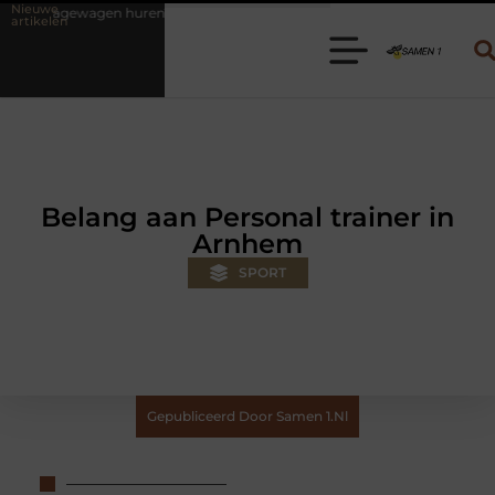
Nieuwe
en? Kies de juiste aanhanger voor jouw klus
Autolift of goederenlif
artikelen
Belang aan Personal trainer in
Arnhem
SPORT
Gepubliceerd Door Samen 1.nl