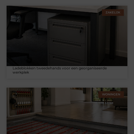
ZAKELIJK
Ladeblokken tweedehands voor een georganiseerde
werkplek
WONINGEN