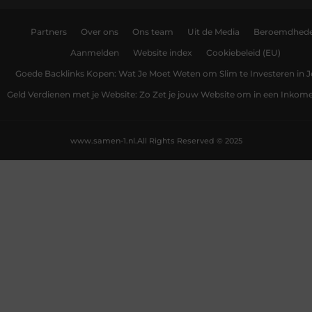
Partners
Over ons
Ons team
Uit de Media
Beroemdhed
Aanmelden
Website index
Cookiebeleid (EU)
Goede Backlinks Kopen: Wat Je Moet Weten om Slim te Investeren in 
Geld Verdienen met je Website: Zo Zet je jouw Website om in een Inko
www.samen-1.nl.
All Rights Reserved © 2025