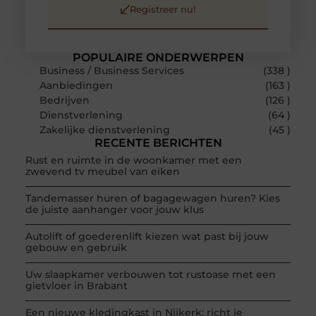
Registreer nu!
POPULAIRE ONDERWERPEN
Business / Business Services
(338 )
Aanbiedingen
(163 )
Bedrijven
(126 )
Dienstverlening
(64 )
Zakelijke dienstverlening
(45 )
RECENTE BERICHTEN
Rust en ruimte in de woonkamer met een
zwevend tv meubel van eiken
Tandemasser huren of bagagewagen huren? Kies
de juiste aanhanger voor jouw klus
Autolift of goederenlift kiezen wat past bij jouw
gebouw en gebruik
Uw slaapkamer verbouwen tot rustoase met een
gietvloer in Brabant
Een nieuwe kledingkast in Nijkerk: richt je