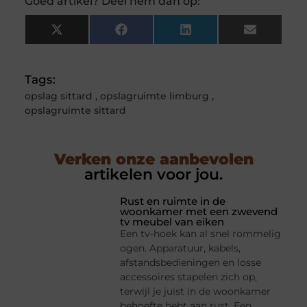
Goed artikel? Deel hem dan op:
X
Facebook
LinkedIn
Email
(Twitter)
Tags:
opslag sittard
,
opslagruimte limburg
,
opslagruimte sittard
Verken onze aanbevolen
artikelen voor jou.
Rust en ruimte in de
woonkamer met een zwevend
tv meubel van eiken
Een tv-hoek kan al snel rommelig
ogen. Apparatuur, kabels,
afstandsbedieningen en losse
accessoires stapelen zich op,
terwijl je juist in de woonkamer
behoefte hebt aan rust. Een