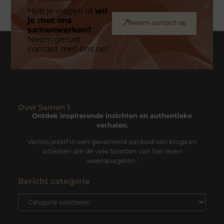
Heb je vragen of
wil
je met ons
Neem contact op
samenwerken?
Neem gerust
contact met ons op!
Over Samen 1
Ontdek inspirerende inzichten en authentieke
verhalen.
Verlies jezelf in een gevarieerd aanbod van blogs en
artikelen die de vele facetten van het leven
weerspiegelen.
Bericht categorie