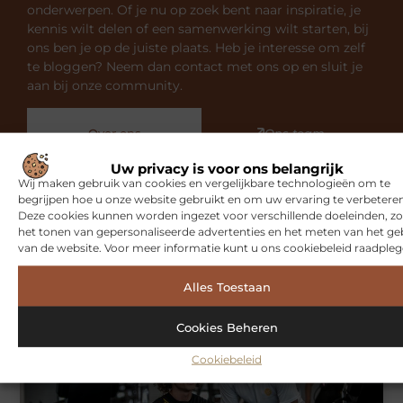
onderwerpen. Of je nu op zoek bent naar inspiratie, je
kennis wilt delen of een samenwerking wilt starten, bij
ons ben je op de juiste plaats. Heb je interesse om zelf
te bloggen? Neem dan contact met ons op en sluit je
aan bij onze community.
Over ons
Ons team
Uw privacy is voor ons belangrijk
Wij maken gebruik van cookies en vergelijkbare technologieën om te
begrijpen hoe u onze website gebruikt en om uw ervaring te verbeteren
Deze cookies kunnen worden ingezet voor verschillende doeleinden, zo
het tonen van gepersonaliseerde advertenties en het meten van het ge
van de website. Voor meer informatie kunt u ons cookiebeleid raadpleg
Gerelateerde artikelen
die u
mogelijk interesseren
Alles Toestaan
SPORT
Cookies Beheren
Cookiebeleid