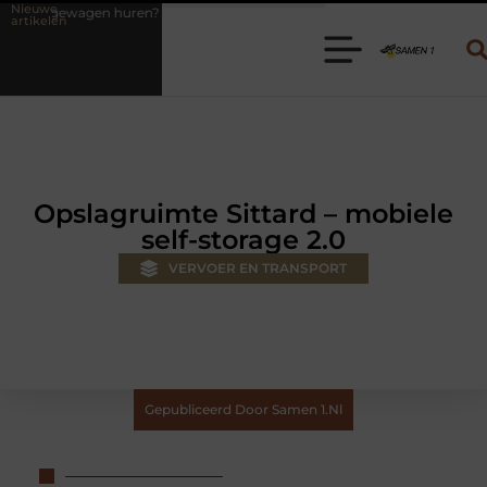
Nieuwe
 Kies de juiste aanhanger voor jouw klus
Autolift of goederenlift k
artikelen
Opslagruimte Sittard – mobiele
self-storage 2.0
VERVOER EN TRANSPORT
Gepubliceerd Door Samen 1.nl