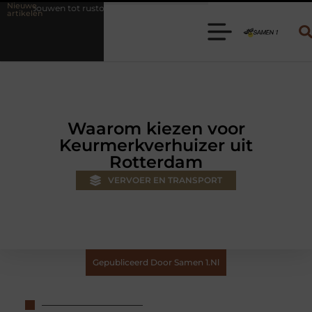
Nieuwe
toase met een gietvloer in Brabant
Een nieuwe kledingkast in Nijkerk
artikelen
Waarom kiezen voor
Keurmerkverhuizer uit
Rotterdam
VERVOER EN TRANSPORT
Gepubliceerd Door Samen 1.nl