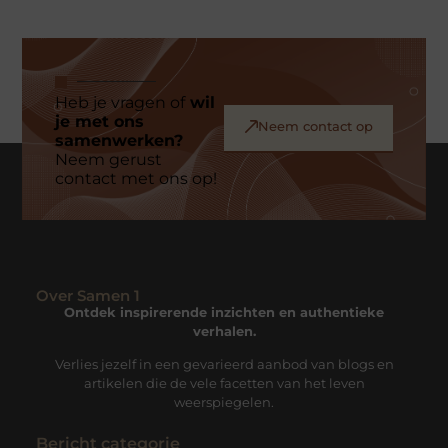
Heb je vragen of
wil
je met ons
Neem contact op
samenwerken?
Neem gerust
contact met ons op!
Over Samen 1
Ontdek inspirerende inzichten en authentieke
verhalen.
Verlies jezelf in een gevarieerd aanbod van blogs en
artikelen die de vele facetten van het leven
weerspiegelen.
Bericht categorie