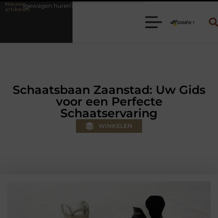
Nieuwe
 Kies de juiste aanhanger voor jouw klus
Autolift of goederenlift 
artikelen
Schaatsbaan Zaanstad: Uw Gids
voor een Perfecte
Schaatservaring
WINKELEN