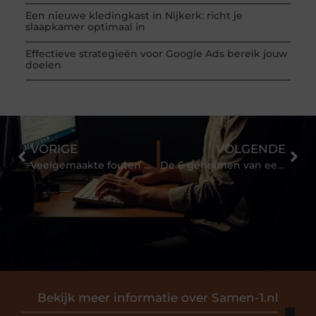
Een nieuwe kledingkast in Nijkerk: richt je
slaapkamer optimaal in
Effectieve strategieën voor Google Ads bereik jouw
doelen
VORIGE
VOLGENDE
Veelgemaakte fouten bij het inrichten van een gezellige woonkamer
De 6 geheimen van een onvergetelijk feest onthuld
Bekijk meer informatie over Samen-1.nl