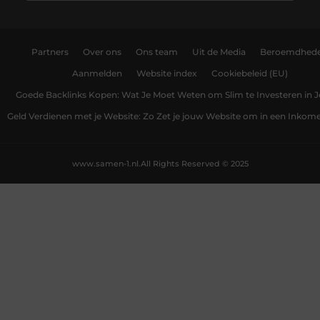
Partners
Over ons
Ons team
Uit de Media
Beroemdhed
Aanmelden
Website index
Cookiebeleid (EU)
Goede Backlinks Kopen: Wat Je Moet Weten om Slim te Investeren in 
Geld Verdienen met je Website: Zo Zet je jouw Website om in een Inko
www.samen-1.nl.
All Rights Reserved © 2025