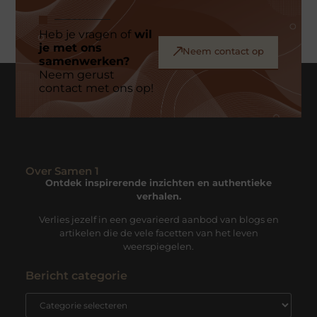
Heb je vragen of
wil
je met ons
Neem contact op
samenwerken?
Neem gerust
contact met ons op!
Over Samen 1
Ontdek inspirerende inzichten en authentieke
verhalen.
Verlies jezelf in een gevarieerd aanbod van blogs en
artikelen die de vele facetten van het leven
weerspiegelen.
Bericht categorie