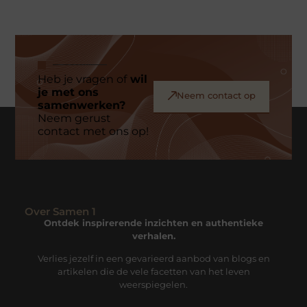
Heb je vragen of
wil
je met ons
Neem contact op
samenwerken?
Neem gerust
contact met ons op!
Over Samen 1
Ontdek inspirerende inzichten en authentieke
verhalen.
Verlies jezelf in een gevarieerd aanbod van blogs en
artikelen die de vele facetten van het leven
weerspiegelen.