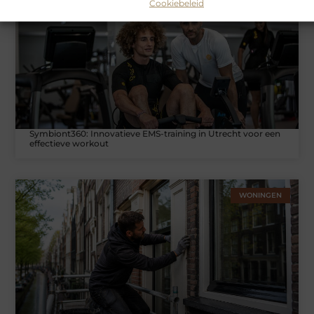
Cookiebeleid
SPORT
Symbiont360: Innovatieve EMS-training in Utrecht voor een
effectieve workout
WONINGEN