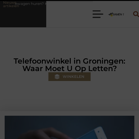
Nieuwe
ies de juiste aanhanger voor jouw klus
Autolift of goederenlift ki
artikelen
Telefoonwinkel in Groningen:
Waar Moet U Op Letten?
WINKELEN