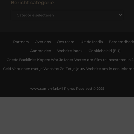
Bericht categorie
Partners
Over ons
Ons team
Uit de Media
Beroemdhed
Aanmelden
Website index
Cookiebeleid (EU)
Goede Backlinks Kopen: Wat Je Moet Weten om Slim te Investeren in 
Geld Verdienen met je Website: Zo Zet je jouw Website om in een Inko
www.samen-1.nl.
All Rights Reserved © 2025