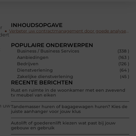
INHOUDSOPGAVE
r
Verbeter uw contractmanagement door goede analysering
dert
POPULAIRE ONDERWERPEN
t
Business / Business Services
(338 )
Aanbiedingen
(163 )
Bedrijven
(126 )
Dienstverlening
(64 )
Zakelijke dienstverlening
(45 )
RECENTE BERICHTEN
Rust en ruimte in de woonkamer met een zwevend
tv meubel van eiken
an uw
Tandemasser huren of bagagewagen huren? Kies de
juiste aanhanger voor jouw klus
Autolift of goederenlift kiezen wat past bij jouw
gebouw en gebruik