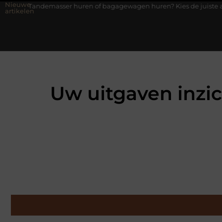
Nieuwe
sser huren of bagagewagen huren? Kies de juiste aanhanger voor j
artikelen
Uw uitgaven inzic