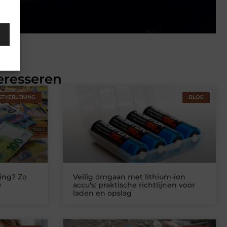
eresseren
STVERLENING
BLOG
ing? Zo
Veilig omgaan met lithium-ion
w
accu's: praktische richtlijnen voor
laden en opslag