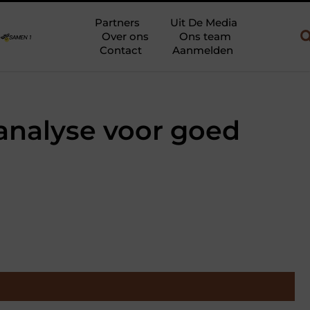
uw en gebruik
Uw slaapkamer verbouwen tot rustoase met een gi
Partners
Uit De Media
Over ons
Ons team
Contact
Aanmelden
 analyse voor goed