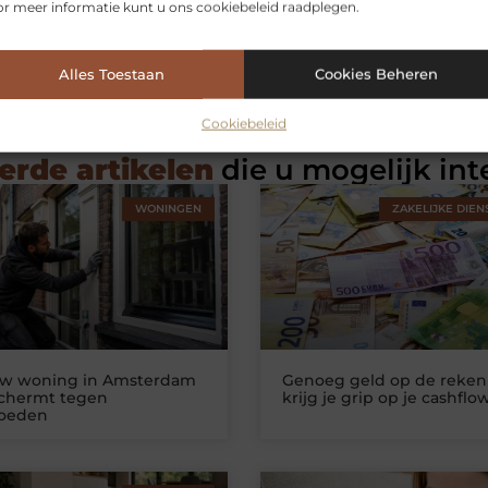
r meer informatie kunt u ons cookiebeleid raadplegen.
Alles Toestaan
Cookies Beheren
Cookiebeleid
erde artikelen
die u mogelijk int
WONINGEN
ZAKELIJKE DIEN
uw woning in Amsterdam
Genoeg geld op de reken
schermt tegen
krijg je grip op je cashflo
loeden