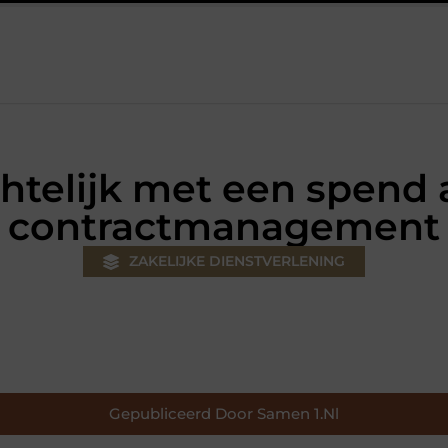
ouw klus
Autolift of goederenlift kiezen wat past bij jouw gebo
htelijk met een spend
contractmanagement
ZAKELIJKE DIENSTVERLENING
Gepubliceerd Door Samen 1.nl