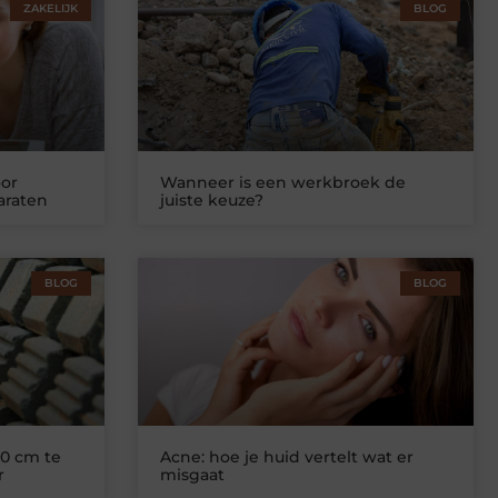
ZAKELIJK
BLOG
or
Wanneer is een werkbroek de
araten
juiste keuze?
BLOG
BLOG
0 cm te
Acne: hoe je huid vertelt wat er
r
misgaat