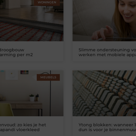
WONINGEN
 droogbouw
Slimme ondersteuning vo
warming per m2
werken met mobiele app
MEUBELS
nvoud: zo kies je het
Ytong blokken: wanneer 1
Japandi vloerkleed
dun is voor je binnenmuu