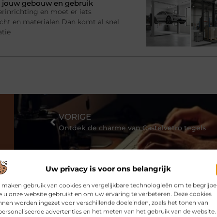
bij jouw gebouw en gebruik
rinrichting en moet er iets
racht en materialen Dan komt al snel
atie
VORIGE
Ontdek de charme van Castelvetro tegels
Uw privacy is voor ons belangrijk
 maken gebruik van cookies en vergelijkbare technologieën om te begrijp
 u onze website gebruikt en om uw ervaring te verbeteren. Deze cookies
nen worden ingezet voor verschillende doeleinden, zoals het tonen van
ersonaliseerde advertenties en het meten van het gebruik van de website.