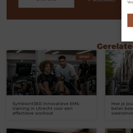
Voo
Gerelate
SPORT
Symbiont360: Innovatieve EMS-
Hoe je jo
training in Utrecht voor een
beter be
effectieve workout
weersinv