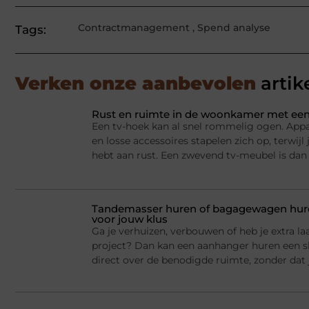
Contractmanagement
,
Spend analyse
Tags:
Verken onze aanbevolen
artik
Rust en ruimte in de woonkamer met een
Een tv-hoek kan al snel rommelig ogen. Appa
en losse accessoires stapelen zich op, terwij
hebt aan rust. Een zwevend tv-meubel is dan
Tandemasser huren of bagagewagen huren
voor jouw klus
Ga je verhuizen, verbouwen of heb je extra la
project? Dan kan een aanhanger huren een sl
direct over de benodigde ruimte, zonder dat j