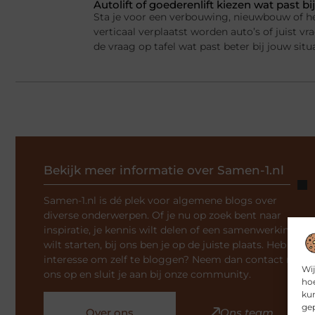
Autolift of goederenlift kiezen wat past 
Sta je voor een verbouwing, nieuwbouw of he
verticaal verplaatst worden auto’s of juist v
de vraag op tafel wat past beter bij jouw situ
Bekijk meer informatie over Samen-1.nl
Samen-1.nl is dé plek voor algemene blogs over
diverse onderwerpen. Of je nu op zoek bent naar
inspiratie, je kennis wilt delen of een samenwerking
wilt starten, bij ons ben je op de juiste plaats. Heb je
interesse om zelf te bloggen? Neem dan contact met
Wij
ons op en sluit je aan bij onze community.
hoe
kun
gep
Over ons
Ons team