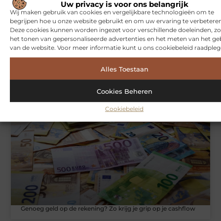
Uw privacy is voor ons belangrijk
Wij maken gebruik van cookies en vergelijkbare technologieën om te
begrijpen hoe u onze website gebruikt en om uw ervaring te verbeteren
Deze cookies kunnen worden ingezet voor verschillende doeleinden, zo
het tonen van gepersonaliseerde advertenties en het meten van het ge
van de website. Voor meer informatie kunt u ons cookiebeleid raadpleg
Alles Toestaan
Hoe je jouw woning in Amsterdam beter beschermt tegen
weersinvloeden
Cookies Beheren
Cookiebeleid
ZAKELIJKE DIENSTVERLENING
Genoeg geld op de rekening? Zo krijg je grip op je cashflow