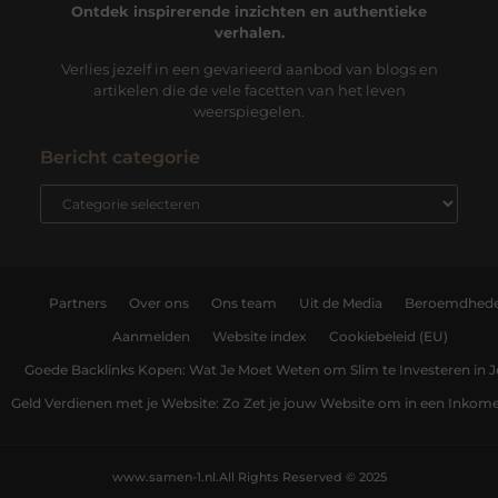
Ontdek inspirerende inzichten en authentieke
verhalen.
Verlies jezelf in een gevarieerd aanbod van blogs en
artikelen die de vele facetten van het leven
weerspiegelen.
Bericht categorie
Partners
Over ons
Ons team
Uit de Media
Beroemdhed
Aanmelden
Website index
Cookiebeleid (EU)
Goede Backlinks Kopen: Wat Je Moet Weten om Slim te Investeren in 
Geld Verdienen met je Website: Zo Zet je jouw Website om in een Inko
www.samen-1.nl.
All Rights Reserved © 2025