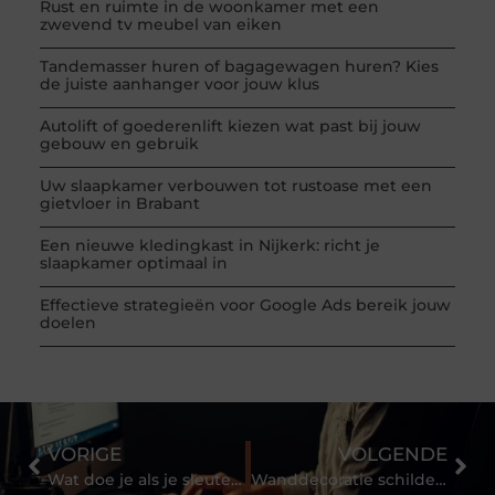
Rust en ruimte in de woonkamer met een
zwevend tv meubel van eiken
Tandemasser huren of bagagewagen huren? Kies
de juiste aanhanger voor jouw klus
Autolift of goederenlift kiezen wat past bij jouw
gebouw en gebruik
Uw slaapkamer verbouwen tot rustoase met een
gietvloer in Brabant
Een nieuwe kledingkast in Nijkerk: richt je
slaapkamer optimaal in
Effectieve strategieën voor Google Ads bereik jouw
doelen
VORIGE
VOLGENDE
Wat doe je als je sleutel;s kwijtraakt?
Wanddecoratie schilderij helpt jou om te genieten van een mooie muur