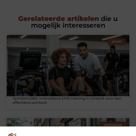
Gerelateerde artikelen
die u
mogelijk interesseren
SPORT
Symbiont360: Innovatieve EMS-training in Utrecht voor een
effectieve workout
WONINGEN