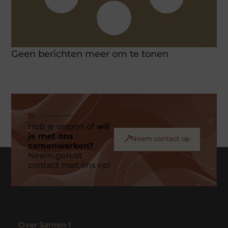
Geen berichten meer om te tonen
Heb je vragen of
wil
je met ons
Neem contact op
samenwerken?
Neem gerust
contact met ons op!
Over Samen 1