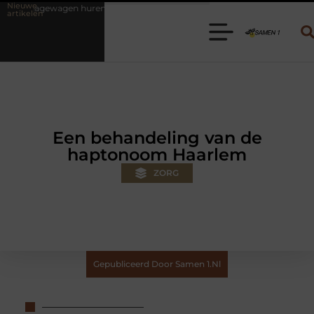
Nieuwe
 huren? Kies de juiste aanhanger voor jouw klus
Autolift of goeder
artikelen
Een behandeling van de
haptonoom Haarlem
ZORG
Gepubliceerd Door Samen 1.nl