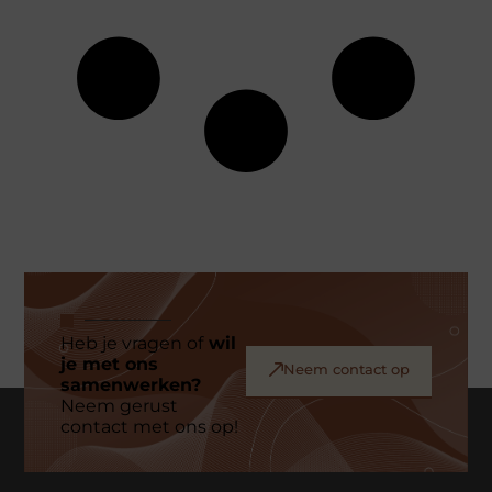
Heb je vragen of
wil
je met ons
Neem contact op
samenwerken?
Neem gerust
contact met ons op!