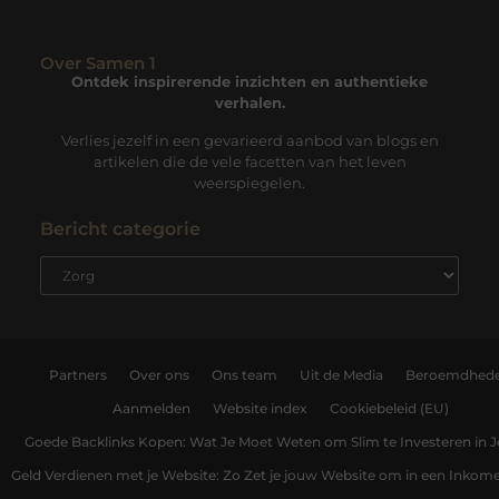
Over Samen 1
Ontdek inspirerende inzichten en authentieke
verhalen.
Verlies jezelf in een gevarieerd aanbod van blogs en
artikelen die de vele facetten van het leven
weerspiegelen.
Bericht categorie
Partners
Over ons
Ons team
Uit de Media
Beroemdhed
Aanmelden
Website index
Cookiebeleid (EU)
Goede Backlinks Kopen: Wat Je Moet Weten om Slim te Investeren in 
Geld Verdienen met je Website: Zo Zet je jouw Website om in een Inko