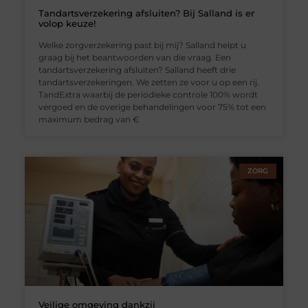
Tandartsverzekering afsluiten? Bij Salland is er
volop keuze!
Welke zorgverzekering past bij mij? Salland helpt u
graag bij het beantwoorden van die vraag. Een
tandartsverzekering afsluiten? Salland heeft drie
tandartsverzekeringen. We zetten ze voor u op een rij.
TandExtra waarbij de periodieke controle 100% wordt
vergoed en de overige behandelingen voor 75% tot een
maximum bedrag van €
ZORG
Veilige omgeving dankzij