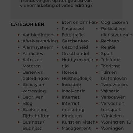
Trends volgen op het gebied van
videomarketing of video editing?
Eten en drinken
Oog Laseren
CATEGORIEËN
Financieel
Particuliere
Aanbiedingen
Fotografie
dienstverleni
Afvalverwerking
Geschenken
Rechten
Alarmsysteem
Gezondheid
Relatie
Attracties
Groothandel
Sport
Auto's en
Hobby en vrije
Telefonie
Motoren
tijd
Toerisme
Banen en
Horeca
Tuin en
opleidingen
Huishoudelijk
buitenleven
Beauty en
Industrie
Tweewielers
verzorging
Insolventie
Vakantie
Bedrijven
Internet
Verbouwen
Blog
Internet
Vervoer en
Boeken en
marketing
transport
Tijdschriften
Kinderen
Winkelen
Business /
Kunst en Kitsch
Woning en Tui
Business
Management
Woningen