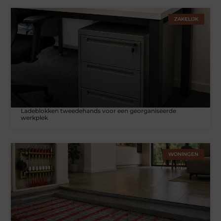
ZAKELIJK
Ladeblokken tweedehands voor een georganiseerde
werkplek
WONINGEN