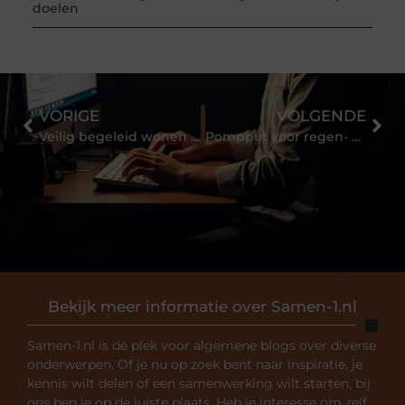
doelen
VORIGE
VOLGENDE
Veilig begeleid wonen voor jongvolwassenen in een vertrouwde omgeving
Pompput voor regen- en afvalwatersysteem
Bekijk meer informatie over Samen-1.nl
Samen-1.nl is dé plek voor algemene blogs over diverse
onderwerpen. Of je nu op zoek bent naar inspiratie, je
kennis wilt delen of een samenwerking wilt starten, bij
ons ben je op de juiste plaats. Heb je interesse om zelf