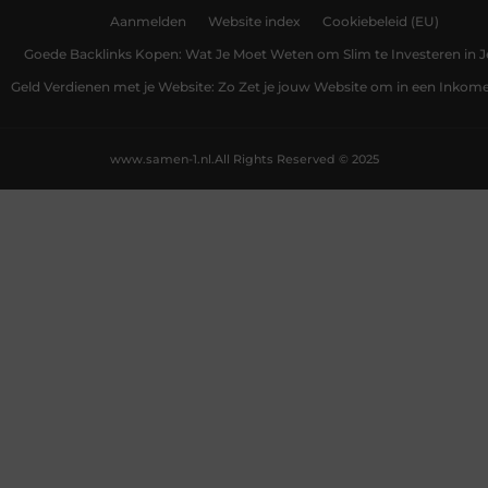
Aanmelden
Website index
Cookiebeleid (EU)
Goede Backlinks Kopen: Wat Je Moet Weten om Slim te Investeren in 
Geld Verdienen met je Website: Zo Zet je jouw Website om in een Inko
www.samen-1.nl.
All Rights Reserved © 2025