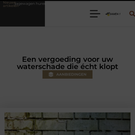
Nieuwe
 Kies de juiste aanhanger voor jouw klus
Autolift of goederenlift 
artikelen
Een vergoeding voor uw
waterschade die écht klopt
AANBIEDINGEN