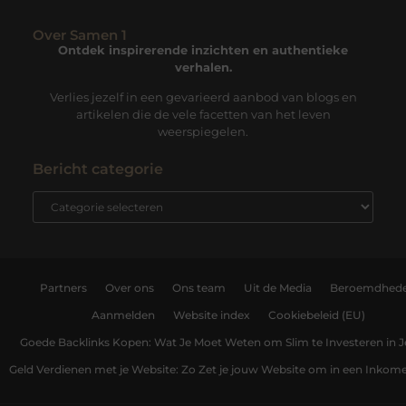
Over Samen 1
Ontdek inspirerende inzichten en authentieke
verhalen.
Verlies jezelf in een gevarieerd aanbod van blogs en
artikelen die de vele facetten van het leven
weerspiegelen.
Bericht categorie
Partners
Over ons
Ons team
Uit de Media
Beroemdhed
Aanmelden
Website index
Cookiebeleid (EU)
Goede Backlinks Kopen: Wat Je Moet Weten om Slim te Investeren in 
Geld Verdienen met je Website: Zo Zet je jouw Website om in een Inko