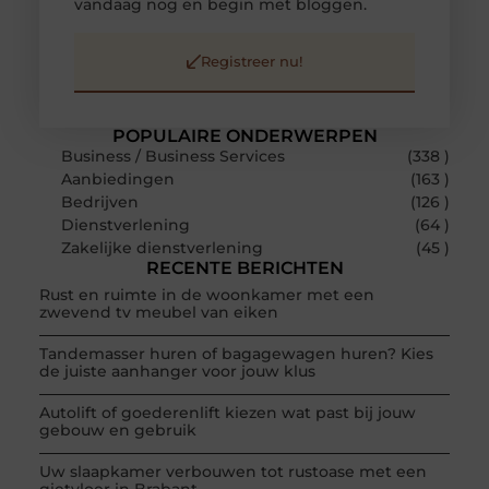
vandaag nog en begin met bloggen.
Registreer nu!
POPULAIRE ONDERWERPEN
Business / Business Services
(338 )
Aanbiedingen
(163 )
Bedrijven
(126 )
Dienstverlening
(64 )
Zakelijke dienstverlening
(45 )
RECENTE BERICHTEN
Rust en ruimte in de woonkamer met een
zwevend tv meubel van eiken
Tandemasser huren of bagagewagen huren? Kies
de juiste aanhanger voor jouw klus
Autolift of goederenlift kiezen wat past bij jouw
gebouw en gebruik
Uw slaapkamer verbouwen tot rustoase met een
gietvloer in Brabant