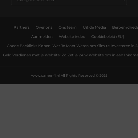
Partners
Over ons
Ons team
Uit de Media
Beroemdhed
Aanmelden
Website index
Cookiebeleid (EU)
Goede Backlinks Kopen: Wat Je Moet Weten om Slim te Investeren in 
Geld Verdienen met je Website: Zo Zet je jouw Website om in een Inko
www.samen-1.nl.
All Rights Reserved © 2025