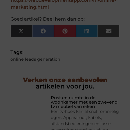
https://webdevelopmentapp.com/nl/online-
marketing.html
Goed artikel? Deel hem dan op:
X
Facebook
Pinterest
LinkedIn
Email
(Twitter)
Tags:
online leads generation
Verken onze aanbevolen
artikelen voor jou.
Rust en ruimte in de
woonkamer met een zwevend
tv meubel van eiken
Een tv-hoek kan al snel rommelig
ogen. Apparatuur, kabels,
afstandsbedieningen en losse
accessoires stapelen zich op,