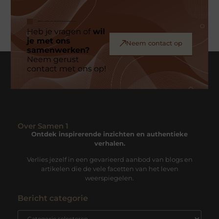
Heb je vragen of
wil
je met ons
Neem contact op
samenwerken?
Neem gerust
contact met ons op!
Over Samen 1
Ontdek inspirerende inzichten en authentieke
verhalen.
Verlies jezelf in een gevarieerd aanbod van blogs en
artikelen die de vele facetten van het leven
weerspiegelen.
Bericht categorie