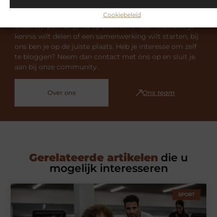
Cookiebeleid
Samen-1.nl is dé plek voor algemene blogs over diverse
onderwerpen. Of je nu op zoek bent naar inspiratie, je
kennis wilt delen of een samenwerking wilt starten, bij
ons ben je op de juiste plaats. Heb je interesse om zelf
te bloggen? Neem dan contact met ons op en sluit je
aan bij onze community.
Over ons
Ons team
Gerelateerde artikelen
die u
mogelijk interesseren
SPORT