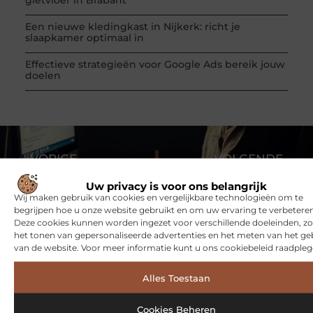
Een nieuwe kledingkast in Nijkerk: richt je
slaapkamer optimaal in
Effectieve strategieën voor Google Ads bereik jouw
doelen
VORIGE
VOLGENDE
Inschrijven bij een uitzendbureau in Breda, waarom doen ondernemers dat?
Wat is een Pre-Workout – Alles wat je moet weten
Uw privacy is voor ons belangrijk
Wij maken gebruik van cookies en vergelijkbare technologieën om te
begrijpen hoe u onze website gebruikt en om uw ervaring te verbeteren
Deze cookies kunnen worden ingezet voor verschillende doeleinden, zo
het tonen van gepersonaliseerde advertenties en het meten van het ge
van de website. Voor meer informatie kunt u ons cookiebeleid raadpleg
Alles Toestaan
Bekijk meer informatie over Samen-1.nl
Cookies Beheren