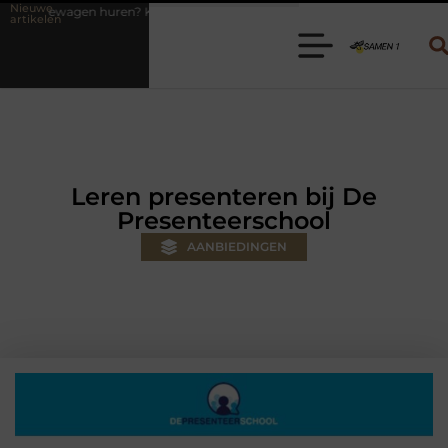
Nieuwe
Kies de juiste aanhanger voor jouw klus
Autolift of goederenlift k
artikelen
Leren presenteren bij De
Presenteerschool
AANBIEDINGEN