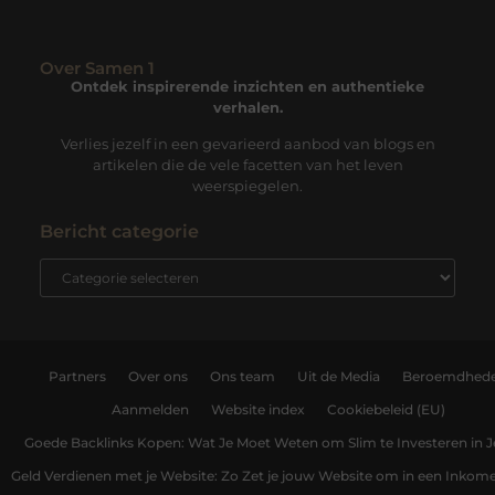
Over Samen 1
Ontdek inspirerende inzichten en authentieke
verhalen.
Verlies jezelf in een gevarieerd aanbod van blogs en
artikelen die de vele facetten van het leven
weerspiegelen.
Bericht categorie
Partners
Over ons
Ons team
Uit de Media
Beroemdhed
Aanmelden
Website index
Cookiebeleid (EU)
Goede Backlinks Kopen: Wat Je Moet Weten om Slim te Investeren in 
Geld Verdienen met je Website: Zo Zet je jouw Website om in een Inko