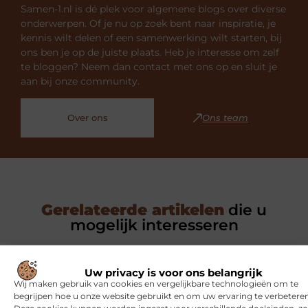
Samen-1.nl is dé plek voor algemene blogs over diverse
onderwerpen. Of je nu op zoek bent naar inspiratie, je
kennis wilt delen of een samenwerking wilt starten, bij
ons ben je op de juiste plaats. Heb je interesse om zelf
te bloggen? Neem dan contact met ons op en sluit je
aan bij onze community.
Over ons
Ons team
Gerelateerde artikelen
die u
mogelijk interesseren
SPORT
Uw privacy is voor ons belangrijk
Wij maken gebruik van cookies en vergelijkbare technologieën om te
begrijpen hoe u onze website gebruikt en om uw ervaring te verbeteren