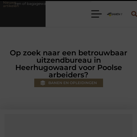
Nieuwe
wagen huren? Kies de juiste aanhanger voor jouw klus
Autolift of 
artikelen
Op zoek naar een betrouwbaar
uitzendbureau in
Heerhugowaard voor Poolse
arbeiders?
BANEN EN OPLEIDINGEN