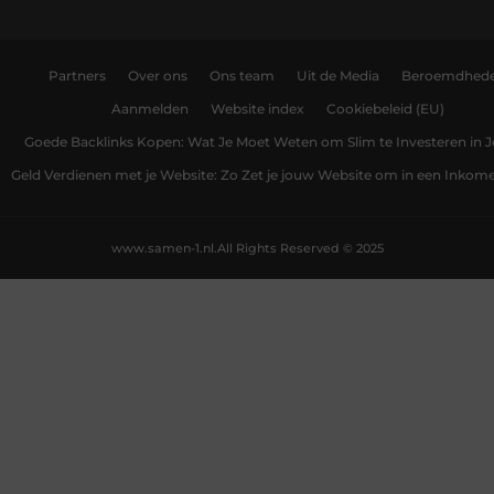
Partners
Over ons
Ons team
Uit de Media
Beroemdhed
Aanmelden
Website index
Cookiebeleid (EU)
Goede Backlinks Kopen: Wat Je Moet Weten om Slim te Investeren in 
Geld Verdienen met je Website: Zo Zet je jouw Website om in een Inko
www.samen-1.nl.
All Rights Reserved © 2025