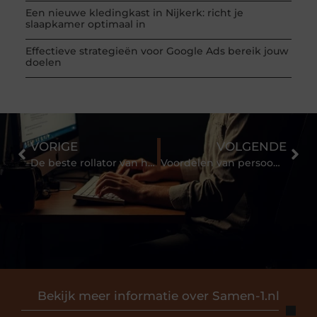
Een nieuwe kledingkast in Nijkerk: richt je
slaapkamer optimaal in
Effectieve strategieën voor Google Ads bereik jouw
doelen
VORIGE
VOLGENDE
De beste rollator van het moment!
Voordelen van persoonlijk alarm Limburg
Bekijk meer informatie over Samen-1.nl