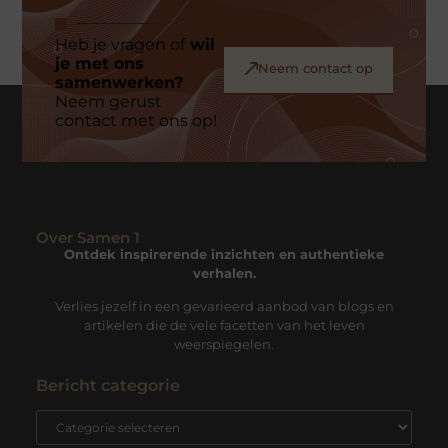
Heb je vragen of
wil
je met ons
Neem contact op
samenwerken?
Neem gerust
contact met ons op!
Over Samen 1
Ontdek inspirerende inzichten en authentieke
verhalen.
Verlies jezelf in een gevarieerd aanbod van blogs en
artikelen die de vele facetten van het leven
weerspiegelen.
Bericht categorie