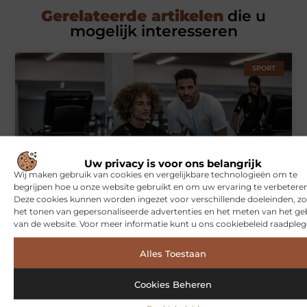
Gerelateerde artikelen
die u
mogelijk interesseren
SPORT
Uw privacy is voor ons belangrijk
Wij maken gebruik van cookies en vergelijkbare technologieën om te
begrijpen hoe u onze website gebruikt en om uw ervaring te verbeteren
Symbiont360: Innovatieve EMS-training in Utrecht voor een
Deze cookies kunnen worden ingezet voor verschillende doeleinden, zo
effectieve workout
het tonen van gepersonaliseerde advertenties en het meten van het ge
van de website. Voor meer informatie kunt u ons cookiebeleid raadpleg
Alles Toestaan
WONINGEN
Cookies Beheren