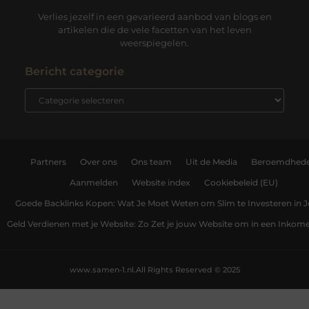
Verlies jezelf in een gevarieerd aanbod van blogs en
artikelen die de vele facetten van het leven
weerspiegelen.
Bericht categorie
Partners
Over ons
Ons team
Uit de Media
Beroemdhed
Aanmelden
Website index
Cookiebeleid (EU)
Goede Backlinks Kopen: Wat Je Moet Weten om Slim te Investeren in 
Geld Verdienen met je Website: Zo Zet je jouw Website om in een Inko
www.samen-1.nl.
All Rights Reserved © 2025