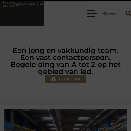
Nieuwe
ren? Kies de juiste aanhanger voor jouw klus
Autolift of goederenl
artikelen
Een jong en vakkundig team.
Een vast contactpersoon.
Begeleiding van A tot Z op het
gebied van led.
BEDRIJVEN