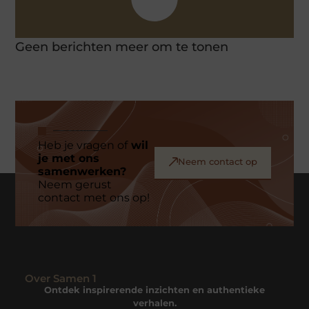
Geen berichten meer om te tonen
Heb je vragen of
wil
je met ons
Neem contact op
samenwerken?
Neem gerust
contact met ons op!
Over Samen 1
Ontdek inspirerende inzichten en authentieke
verhalen.