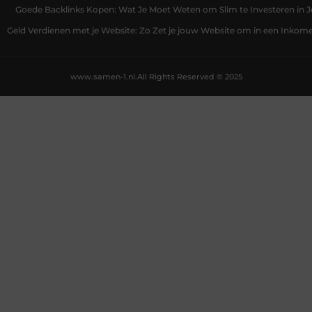
Goede Backlinks Kopen: Wat Je Moet Weten om Slim te Investeren in 
Geld Verdienen met je Website: Zo Zet je jouw Website om in een Inko
www.samen-1.nl.
All Rights Reserved © 2025