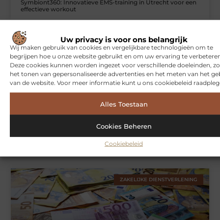
Symbiont360: Innovatieve EMS-training in Utrecht voor een
effectieve workout
Uw privacy is voor ons belangrijk
WONINGEN
Wij maken gebruik van cookies en vergelijkbare technologieën om te
begrijpen hoe u onze website gebruikt en om uw ervaring te verbeteren
Deze cookies kunnen worden ingezet voor verschillende doeleinden, zo
het tonen van gepersonaliseerde advertenties en het meten van het ge
van de website. Voor meer informatie kunt u ons cookiebeleid raadpleg
Alles Toestaan
Cookies Beheren
Hoe je jouw woning in Amsterdam beter beschermt tegen
weersinvloeden
Cookiebeleid
ZAKELIJKE DIENSTVERLENING