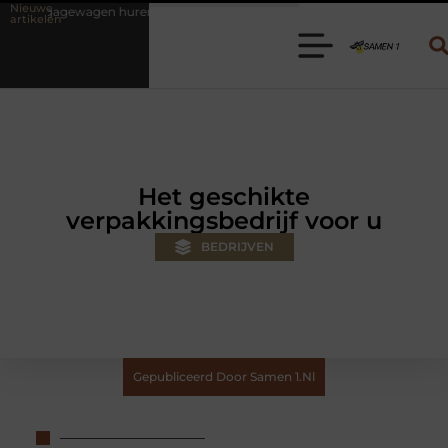
Nieuwe
ren? Kies de juiste aanhanger voor jouw klus
Autolift of goederenl
artikelen
Het geschikte
verpakkingsbedrijf voor u
BEDRIJVEN
Gepubliceerd Door Samen 1.nl