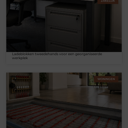
ZAKELIJK
Ladeblokken tweedehands voor een georganiseerde
werkplek
WONINGEN