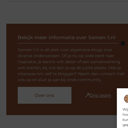
Bekijk meer informatie over Samen-1.nl
Samen-1.nl is dé plek voor algemene blogs over
diverse onderwerpen. Of je nu op zoek bent naar
inspiratie, je kennis wilt delen of een samenwerking
wilt starten, bij ons ben je op de juiste plaats. Heb je
interesse om zelf te bloggen? Neem dan contact met
ons op en sluit je aan bij onze community.
Over ons
Ons team
Wij
hoe
kun
gep