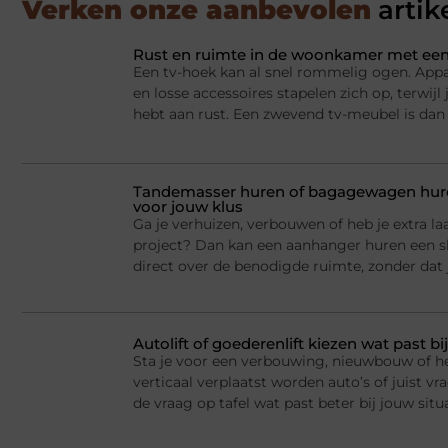
Verken onze aanbevolen
artik
Rust en ruimte in de woonkamer met een
Een tv-hoek kan al snel rommelig ogen. Appa
en losse accessoires stapelen zich op, terwij
hebt aan rust. Een zwevend tv-meubel is dan
Tandemasser huren of bagagewagen huren
voor jouw klus
Ga je verhuizen, verbouwen of heb je extra la
project? Dan kan een aanhanger huren een sl
direct over de benodigde ruimte, zonder dat j
Autolift of goederenlift kiezen wat past 
Sta je voor een verbouwing, nieuwbouw of he
verticaal verplaatst worden auto’s of juist v
de vraag op tafel wat past beter bij jouw situ