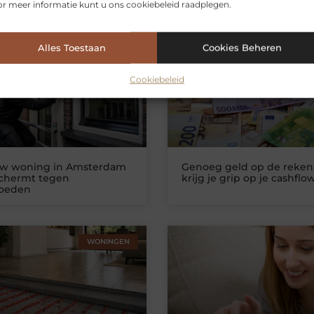
r meer informatie kunt u ons cookiebeleid raadplegen.
erde artikelen
die u mogelijk int
Alles Toestaan
Cookies Beheren
WONINGEN
ZAKELIJKE DIEN
Cookiebeleid
uw woning in Amsterdam
Genoeg geld op de reken
schermt tegen
krijg je grip op je cashflo
loeden
WONINGEN