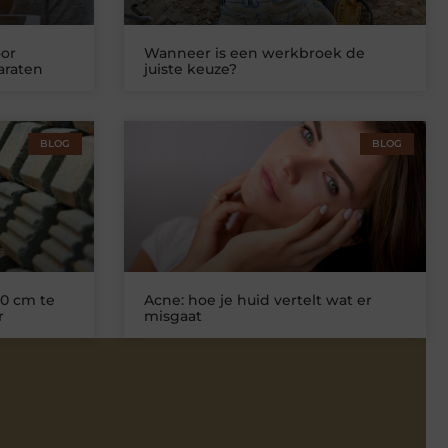
or
Wanneer is een werkbroek de
araten
juiste keuze?
BLOG
BLOG
0 cm te
Acne: hoe je huid vertelt wat er
r
misgaat