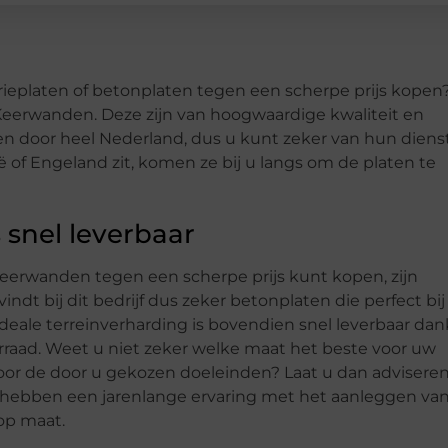
trieplaten of betonplaten tegen een scherpe prijs kopen
Keerwanden. Deze zijn van hoogwaardige kwaliteit en
en door heel Nederland, dus u kunt zeker van hun diens
ë of Engeland zit, komen ze bij u langs om de platen te
 snel leverbaar
 Keerwanden tegen een scherpe prijs kunt kopen, zijn
 vindt bij dit bedrijf dus zeker betonplaten die perfect bi
deale terreinverharding is bovendien snel leverbaar dank
rraad. Weet u niet zeker welke maat het beste voor uw
s voor de door u gekozen doeleinden? Laat u dan advisere
 hebben een jarenlange ervaring met het aanleggen va
op maat.