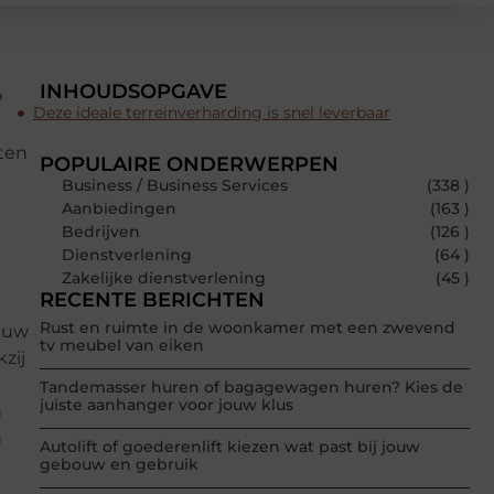
INHOUDSOPGAVE
?
Deze ideale terreinverharding is snel leverbaar
ten
POPULAIRE ONDERWERPEN
Business / Business Services
(338 )
Aanbiedingen
(163 )
Bedrijven
(126 )
Dienstverlening
(64 )
Zakelijke dienstverlening
(45 )
RECENTE BERICHTEN
Rust en ruimte in de woonkamer met een zwevend
j uw
tv meubel van eiken
zij
Tandemasser huren of bagagewagen huren? Kies de
juiste aanhanger voor jouw klus
n
n
Autolift of goederenlift kiezen wat past bij jouw
gebouw en gebruik