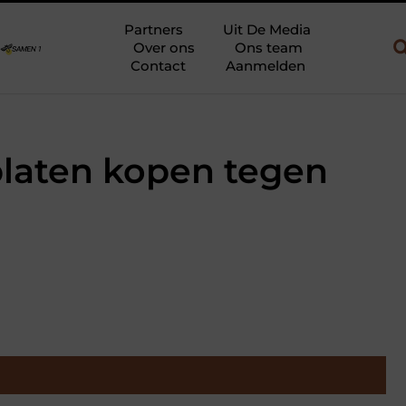
ouw en gebruik
Uw slaapkamer verbouwen tot rustoase met een g
Partners
Uit De Media
Over ons
Ons team
Contact
Aanmelden
laten kopen tegen