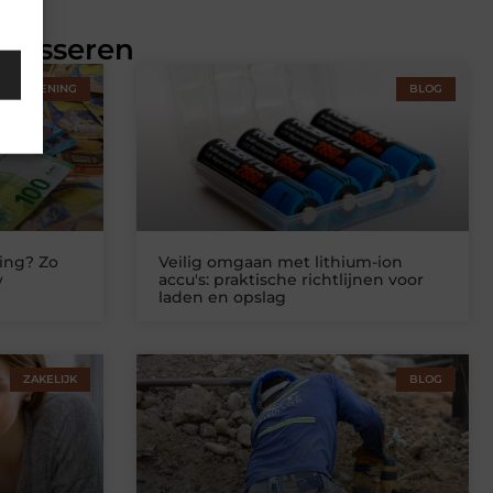
eresseren
STVERLENING
BLOG
ing? Zo
Veilig omgaan met lithium-ion
w
accu's: praktische richtlijnen voor
laden en opslag
ZAKELIJK
BLOG