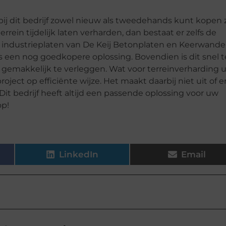
bij dit bedrijf zowel nieuw als tweedehands kunt kopen z
rein tijdelijk laten verharden, dan bestaat er zelfs de
e industrieplaten van De Keij Betonplaten en Keerwand
 is een nog goedkopere oplossing. Bovendien is dit snel t
ijn gemakkelijk te verleggen. Wat voor terreinverharding 
project op efficiënte wijze. Het maakt daarbij niet uit of e
it bedrijf heeft altijd een passende oplossing voor uw
op!
LinkedIn
Email