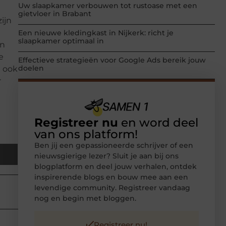
Uw slaapkamer verbouwen tot rustoase met een
gietvloer in Brabant
ijn
Een nieuwe kledingkast in Nijkerk: richt je
slaapkamer optimaal in
en
e
Effectieve strategieën voor Google Ads bereik jouw
doelen
u ook
r
Registreer nu
en word deel
van ons platform!
Ben jij een gepassioneerde schrijver of een
nieuwsgierige lezer? Sluit je aan bij ons
blogplatform en deel jouw verhalen, ontdek
inspirerende blogs en bouw mee aan een
levendige community. Registreer vandaag
nog en begin met bloggen.
Registreer nu!