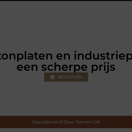
jouw klus
Autolift of goederenlift kiezen wat past bij jouw geb
onplaten en industriep
een scherpe prijs
BEDRIJVEN
Gepubliceerd Door Samen 1.nl