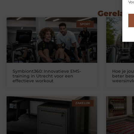
Voo
Gerelate
SPORT
Symbiont360: Innovatieve EMS-
Hoe je jo
training in Utrecht voor een
beter be
effectieve workout
weersinv
ZAKELIJK