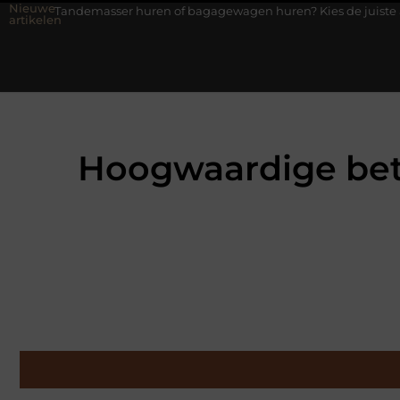
Nieuwe
asser huren of bagagewagen huren? Kies de juiste aanhanger voor 
artikelen
Hoogwaardige bet