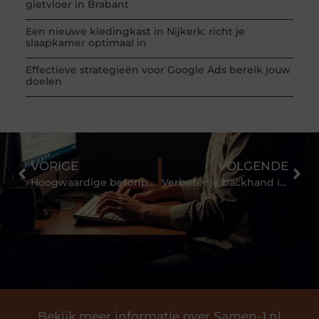
gietvloer in Brabant
Een nieuwe kledingkast in Nijkerk: richt je
slaapkamer optimaal in
Effectieve strategieën voor Google Ads bereik jouw
doelen
VORIGE
VOLGENDE
Hoogwaardige betonplaten en industrieplaten kopen tegen een scherpe prijs
Verbeter je backhand in squash | www.qss-squash.nl
Bekijk meer informatie over Samen-1.nl