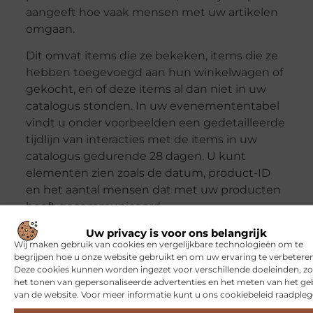
aangeeft hoe vaak mensen met uw artikelen
omgaan.
Dit omvat items die ze bekeken, items die ze
hebben toegevoegd aan hun winkelwagen of
gekocht, en of deze items al dan niet in uw
catalogus stonden. In uw evenemententabel
vindt u onder voorbeelden een gedetailleerde
tijdlijn van interacties met de items in uw
catalogus gedurende 28 dagen. U kunt
elementen zien zoals de datum, product-ID
en het aantal mensen dat met uw producten
heeft gecommuniceerd.
Uw privacy is voor ons belangrijk
De match rate is
Wij maken gebruik van cookies en vergelijkbare technologieën om te
begrijpen hoe u onze website gebruikt en om uw ervaring te verbeteren
https://zicht.nl/
Deze cookies kunnen worden ingezet voor verschillende doeleinden, zo
het tonen van gepersonaliseerde advertenties en het meten van het ge
Goed artikel? Deel hem dan op:
van de website. Voor meer informatie kunt u ons cookiebeleid raadpleg