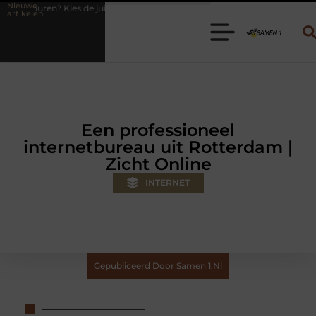
Nieuwe
juiste aanhanger voor jouw klus
Autolift of goederenlift kiezen wat
artikelen
Een professioneel
internetbureau uit Rotterdam |
Zicht Online
INTERNET
Gepubliceerd Door Samen 1.nl