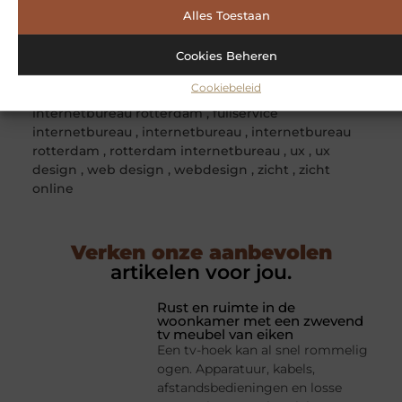
X
Facebook
LinkedIn
Email
Alles Toestaan
(Twitter)
Cookies Beheren
Tags:
Cookiebeleid
cro
,
full service internetbureau
,
full service
internetbureau rotterdam
,
fullservice
internetbureau
,
internetbureau
,
internetbureau
rotterdam
,
rotterdam internetbureau
,
ux
,
ux
design
,
web design
,
webdesign
,
zicht
,
zicht
online
Verken onze aanbevolen
artikelen voor jou.
Rust en ruimte in de
woonkamer met een zwevend
tv meubel van eiken
Een tv-hoek kan al snel rommelig
ogen. Apparatuur, kabels,
afstandsbedieningen en losse