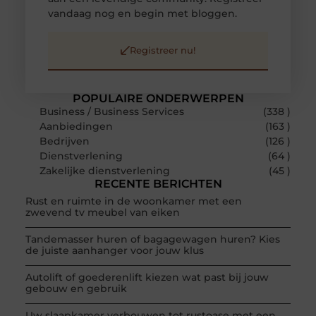
vandaag nog en begin met bloggen.
Registreer nu!
POPULAIRE ONDERWERPEN
Business / Business Services
(338 )
Aanbiedingen
(163 )
Bedrijven
(126 )
Dienstverlening
(64 )
Zakelijke dienstverlening
(45 )
RECENTE BERICHTEN
Rust en ruimte in de woonkamer met een
zwevend tv meubel van eiken
Tandemasser huren of bagagewagen huren? Kies
de juiste aanhanger voor jouw klus
Autolift of goederenlift kiezen wat past bij jouw
gebouw en gebruik
Uw slaapkamer verbouwen tot rustoase met een