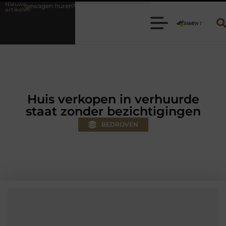
Nieuwe
ren? Kies de juiste aanhanger voor jouw klus
Autolift of goederenl
artikelen
Huis verkopen in verhuurde
staat zonder bezichtigingen
BEDRIJVEN