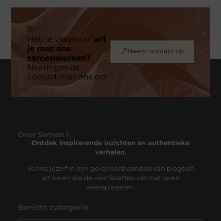
Heb je vragen of
wil
je met ons
Neem contact op
samenwerken?
Neem gerust
contact met ons op!
Over Samen 1
Ontdek inspirerende inzichten en authentieke
verhalen.
Verlies jezelf in een gevarieerd aanbod van blogs en
artikelen die de vele facetten van het leven
weerspiegelen.
Bericht categorie