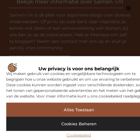
Bekijk meer informatie over Samen-1.nl
Samen-1.nl is dé plek voor algemene blogs over diverse
onderwerpen. Of je nu op zoek bent naar inspiratie, je
kennis wilt delen of een samenwerking wilt starten, bij
ons ben je op de juiste plaats. Heb je interesse om zelf
te bloggen? Neem dan contact met ons op en sluit je
aan bij onze community.
Over ons
Ons team
Uw privacy is voor ons belangrijk
Wij maken gebruik van cookies en vergelijkbare technologieën om te
begrijpen hoe u onze website gebruikt en om uw ervaring te verbeteren
Deze cookies kunnen worden ingezet voor verschillende doeleinden, zo
het tonen van gepersonaliseerde advertenties en het meten van het ge
van de website. Voor meer informatie kunt u ons cookiebeleid raadpleg
Gerelateerde artikelen
die u
Alles Toestaan
mogelijk interesseren
Cookies Beheren
SPORT
Cookiebeleid