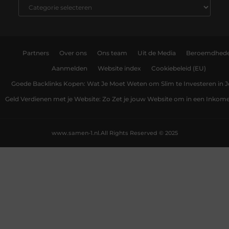
Partners
Over ons
Ons team
Uit de Media
Beroemdhed
Aanmelden
Website index
Cookiebeleid (EU)
Goede Backlinks Kopen: Wat Je Moet Weten om Slim te Investeren in 
Geld Verdienen met je Website: Zo Zet je jouw Website om in een Inko
www.samen-1.nl.
All Rights Reserved © 2025