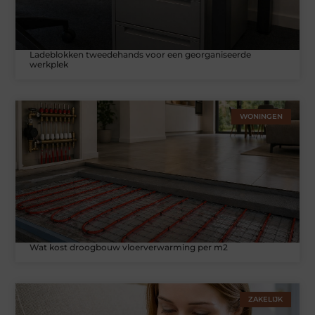
Ladeblokken tweedehands voor een georganiseerde
werkplek
WONINGEN
Wat kost droogbouw vloerverwarming per m2
ZAKELIJK