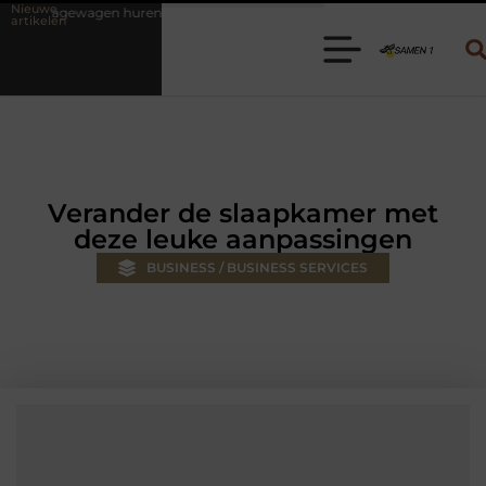
Nieuwe
huren? Kies de juiste aanhanger voor jouw klus
Autolift of goedere
artikelen
Verander de slaapkamer met
deze leuke aanpassingen
BUSINESS / BUSINESS SERVICES