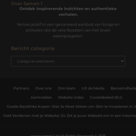
Over Samen 1
Ontdek inspirerende inzichten en authentieke
verhalen.
Verlies jezelf in een gevarieerd aanbod van blogs en
artikelen die de vele facetten van het leven
weerspiegelen.
Bericht categorie
Partners
Over ons
Ons team
Uit de Media
Beroemdhed
Aanmelden
Website index
Cookiebeleid (EU)
Goede Backlinks Kopen: Wat Je Moet Weten om Slim te Investeren in 
Geld Verdienen met je Website: Zo Zet je jouw Website om in een Inko
www.samen-1.nl.
All Rights Reserved © 2025