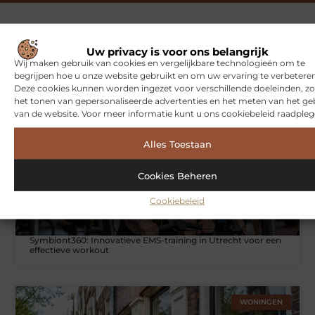
Uw privacy is voor ons belangrijk
Gerelateerde artikelen
die u
Wij maken gebruik van cookies en vergelijkbare technologieën om te
mogelijk interesseren
begrijpen hoe u onze website gebruikt en om uw ervaring te verbeteren
Deze cookies kunnen worden ingezet voor verschillende doeleinden, zo
het tonen van gepersonaliseerde advertenties en het meten van het ge
SPORT
van de website. Voor meer informatie kunt u ons cookiebeleid raadpleg
Alles Toestaan
Cookies Beheren
Cookiebeleid
Symbiont360: Innovatieve EMS-training in Utrecht voor een
effectieve workout
WONINGEN