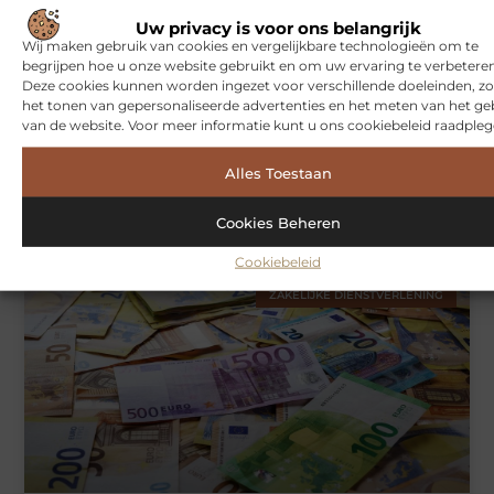
Uw privacy is voor ons belangrijk
Wij maken gebruik van cookies en vergelijkbare technologieën om te
begrijpen hoe u onze website gebruikt en om uw ervaring te verbeteren
Deze cookies kunnen worden ingezet voor verschillende doeleinden, zo
het tonen van gepersonaliseerde advertenties en het meten van het ge
van de website. Voor meer informatie kunt u ons cookiebeleid raadpleg
Alles Toestaan
Hoe je jouw woning in Amsterdam beter beschermt tegen
weersinvloeden
Cookies Beheren
Cookiebeleid
ZAKELIJKE DIENSTVERLENING