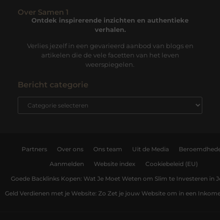
Over Samen 1
Ontdek inspirerende inzichten en authentieke
verhalen.
Verlies jezelf in een gevarieerd aanbod van blogs en
artikelen die de vele facetten van het leven
weerspiegelen.
Bericht categorie
Partners
Over ons
Ons team
Uit de Media
Beroemdhed
Aanmelden
Website index
Cookiebeleid (EU)
Goede Backlinks Kopen: Wat Je Moet Weten om Slim te Investeren in 
Geld Verdienen met je Website: Zo Zet je jouw Website om in een Inko