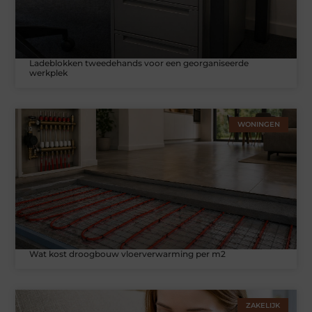
Ladeblokken tweedehands voor een georganiseerde
werkplek
WONINGEN
Wat kost droogbouw vloerverwarming per m2
ZAKELIJK