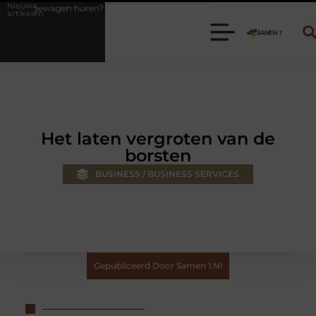
Nieuwe
n? Kies de juiste aanhanger voor jouw klus
Autolift of goederenlif
artikelen
Het laten vergroten van de
borsten
BUSINESS / BUSINESS SERVICES
Gepubliceerd Door Samen 1.nl