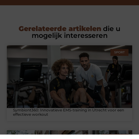
Gerelateerde artikelen
die u
mogelijk interesseren
SPORT
Symbiont360: Innovatieve EMS-training in Utrecht voor een
effectieve workout
WONINGEN