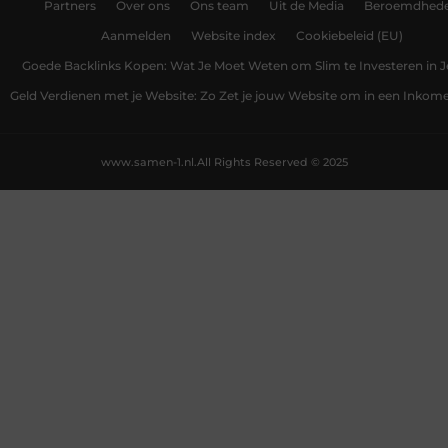
Partners
Over ons
Ons team
Uit de Media
Beroemdhed
Aanmelden
Website index
Cookiebeleid (EU)
Goede Backlinks Kopen: Wat Je Moet Weten om Slim te Investeren in 
Geld Verdienen met je Website: Zo Zet je jouw Website om in een Inko
www.samen-1.nl.
All Rights Reserved © 2025