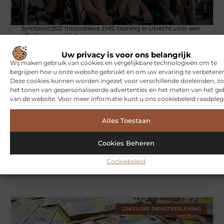
Symbiont360: Innovatieve EMS-training in Utrecht voor een
effectieve workout
Uw privacy is voor ons belangrijk
Wij maken gebruik van cookies en vergelijkbare technologieën om te
begrijpen hoe u onze website gebruikt en om uw ervaring te verbeteren
WONINGEN
Deze cookies kunnen worden ingezet voor verschillende doeleinden, zo
het tonen van gepersonaliseerde advertenties en het meten van het ge
van de website. Voor meer informatie kunt u ons cookiebeleid raadpleg
Alles Toestaan
Cookies Beheren
Cookiebeleid
Hoe je jouw woning in Amsterdam beter beschermt tegen
weersinvloeden
ZAKELIJKE DIENSTVERLENING