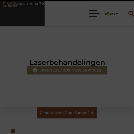
Nieuwe
 Kies de juiste aanhanger voor jouw klus
Autolift of goederenlift 
artikelen
Laserbehandelingen
BUSINESS / BUSINESS SERVICES
Gepubliceerd Door Samen 1.nl