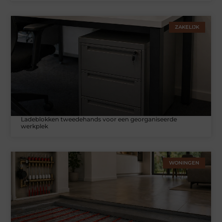
ZAKELIJK
Ladeblokken tweedehands voor een georganiseerde
werkplek
WONINGEN