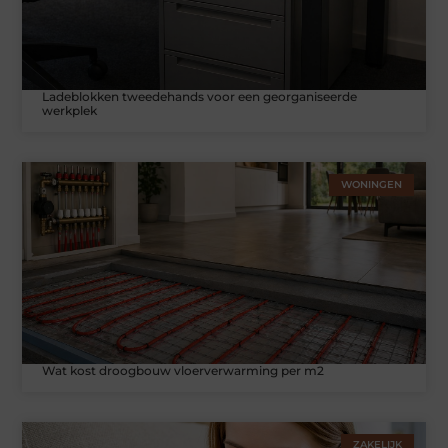
Ladeblokken tweedehands voor een georganiseerde
werkplek
WONINGEN
Wat kost droogbouw vloerverwarming per m2
ZAKELIJK