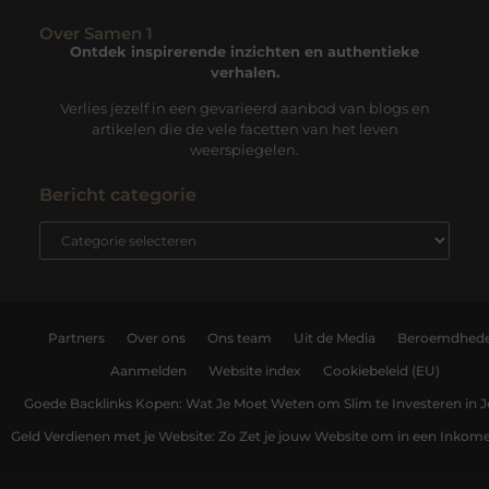
Over Samen 1
Ontdek inspirerende inzichten en authentieke
verhalen.
Verlies jezelf in een gevarieerd aanbod van blogs en
artikelen die de vele facetten van het leven
weerspiegelen.
Bericht categorie
Partners
Over ons
Ons team
Uit de Media
Beroemdhed
Aanmelden
Website index
Cookiebeleid (EU)
Goede Backlinks Kopen: Wat Je Moet Weten om Slim te Investeren in 
Geld Verdienen met je Website: Zo Zet je jouw Website om in een Inko