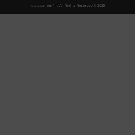
www.samen-1.nl.
All Rights Reserved © 2025