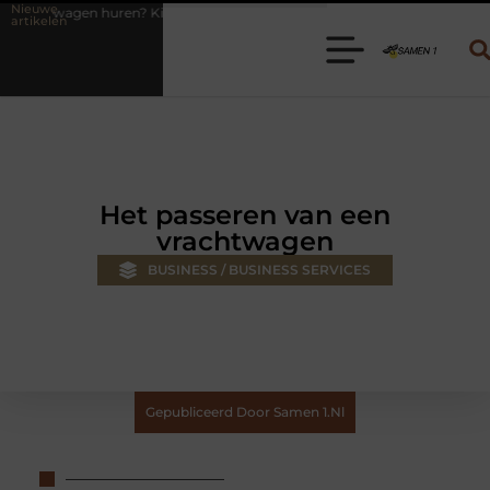
Nieuwe
 Kies de juiste aanhanger voor jouw klus
Autolift of goederenlift 
artikelen
Het passeren van een
vrachtwagen
BUSINESS / BUSINESS SERVICES
Gepubliceerd Door Samen 1.nl