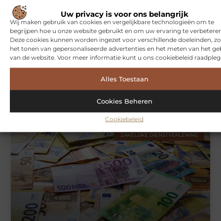
WONINGEN
Uw privacy is voor ons belangrijk
Wij maken gebruik van cookies en vergelijkbare technologieën om te
begrijpen hoe u onze website gebruikt en om uw ervaring te verbeteren
Deze cookies kunnen worden ingezet voor verschillende doeleinden, zo
het tonen van gepersonaliseerde advertenties en het meten van het ge
van de website. Voor meer informatie kunt u ons cookiebeleid raadpleg
Alles Toestaan
Hoe je jouw woning in Amsterdam beter beschermt tegen
weersinvloeden
Cookies Beheren
Cookiebeleid
ZAKELIJKE DIENSTVERLENING