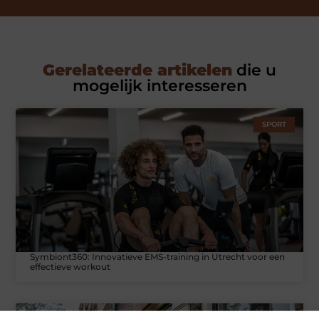
Gerelateerde artikelen
die u
mogelijk interesseren
SPORT
Symbiont360: Innovatieve EMS-training in Utrecht voor een
effectieve workout