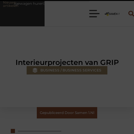
Nieuwe
n? Kies de juiste aanhanger voor jouw klus
Autolift of goederenlif
artikelen
Interieurprojecten van GRIP
BUSINESS / BUSINESS SERVICES
Gepubliceerd Door Samen 1.nl