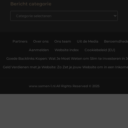
Bericht categorie
Partners
Over ons
Ons team
Uit de Media
Beroemdhed
Aanmelden
Website index
Cookiebeleid (EU)
Goede Backlinks Kopen: Wat Je Moet Weten om Slim te Investeren in 
Geld Verdienen met je Website: Zo Zet je jouw Website om in een Inko
www.samen-1.nl.
All Rights Reserved © 2025