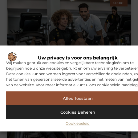
SPORT
Uw privacy is voor ons belangrijk
Symbiont360: Innovatieve EMS-training in Utrecht voor een
Wij maken gebruik van cookies en vergelijkbare technologieën om te
effectieve workout
begrijpen hoe u onze website gebruikt en om uw ervaring te verbeteren
Deze cookies kunnen worden ingezet voor verschillende doeleinden, zo
het tonen van gepersonaliseerde advertenties en het meten van het ge
van de website. Voor meer informatie kunt u ons cookiebeleid raadpleg
WONINGEN
Alles Toestaan
Cookies Beheren
Cookiebeleid