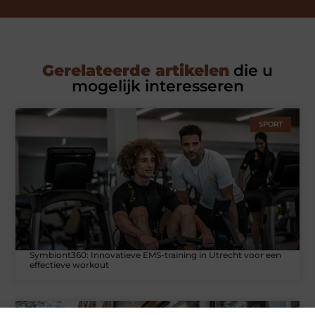
Gerelateerde artikelen
die u
mogelijk interesseren
SPORT
Symbiont360: Innovatieve EMS-training in Utrecht voor een
effectieve workout