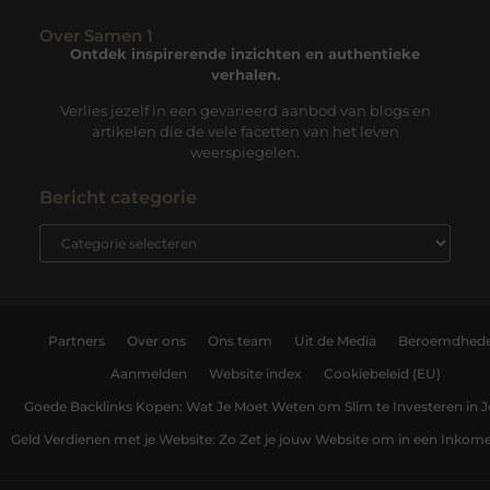
Over Samen 1
Ontdek inspirerende inzichten en authentieke
verhalen.
Verlies jezelf in een gevarieerd aanbod van blogs en
artikelen die de vele facetten van het leven
weerspiegelen.
Bericht categorie
Partners
Over ons
Ons team
Uit de Media
Beroemdhed
Aanmelden
Website index
Cookiebeleid (EU)
Goede Backlinks Kopen: Wat Je Moet Weten om Slim te Investeren in 
Geld Verdienen met je Website: Zo Zet je jouw Website om in een Inko