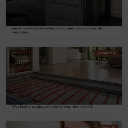
Ladeblokken tweedehands voor een georganiseerde
werkplek
WONINGEN
Wat kost droogbouw vloerverwarming per m2
ZAKELIJK