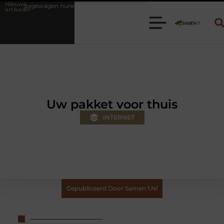
Nieuwe
ren? Kies de juiste aanhanger voor jouw klus
Autolift of goederenl
artikelen
Uw pakket voor thuis
INTERNET
Gepubliceerd Door Samen 1.nl