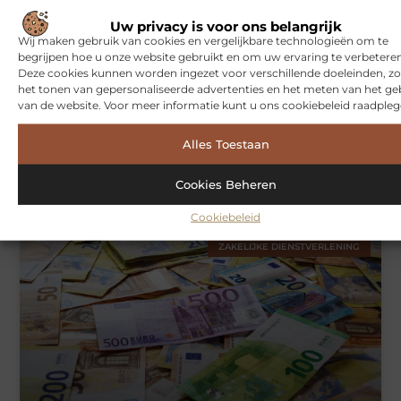
WONINGEN
Uw privacy is voor ons belangrijk
Wij maken gebruik van cookies en vergelijkbare technologieën om te
begrijpen hoe u onze website gebruikt en om uw ervaring te verbeteren
Deze cookies kunnen worden ingezet voor verschillende doeleinden, zo
het tonen van gepersonaliseerde advertenties en het meten van het ge
van de website. Voor meer informatie kunt u ons cookiebeleid raadpleg
Alles Toestaan
Hoe je jouw woning in Amsterdam beter beschermt tegen
weersinvloeden
Cookies Beheren
Cookiebeleid
ZAKELIJKE DIENSTVERLENING