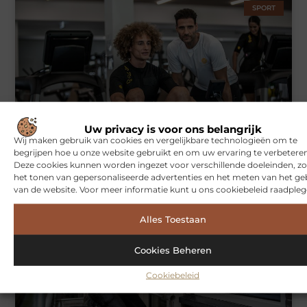
SPORT
Uw privacy is voor ons belangrijk
Symbiont360: Innovatieve EMS-training in Utrecht voor een
Wij maken gebruik van cookies en vergelijkbare technologieën om te
effectieve workout
begrijpen hoe u onze website gebruikt en om uw ervaring te verbeteren
Deze cookies kunnen worden ingezet voor verschillende doeleinden, zo
het tonen van gepersonaliseerde advertenties en het meten van het ge
van de website. Voor meer informatie kunt u ons cookiebeleid raadpleg
WONINGEN
Alles Toestaan
Cookies Beheren
Cookiebeleid