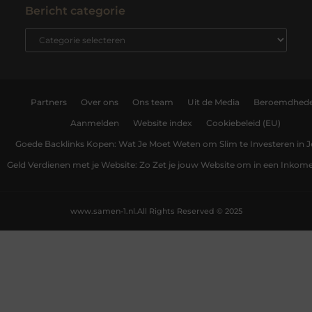
Bericht categorie
Partners
Over ons
Ons team
Uit de Media
Beroemdhed
Aanmelden
Website index
Cookiebeleid (EU)
Goede Backlinks Kopen: Wat Je Moet Weten om Slim te Investeren in 
Geld Verdienen met je Website: Zo Zet je jouw Website om in een Inko
www.samen-1.nl.
All Rights Reserved © 2025