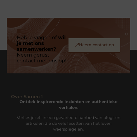
Heb je vragen of
wil
je met ons
Neem contact op
samenwerken?
Neem gerust
contact met ons op!
Over Samen 1
Ontdek inspirerende inzichten en authentieke
verhalen.
Verlies jezelf in een gevarieerd aanbod van blogs en
artikelen die de vele facetten van het leven
weerspiegelen.