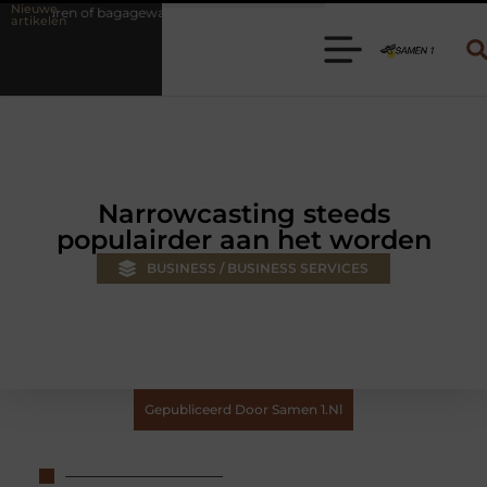
Nieuwe
ewagen huren? Kies de juiste aanhanger voor jouw klus
Autolift of 
artikelen
Narrowcasting steeds
populairder aan het worden
BUSINESS / BUSINESS SERVICES
Gepubliceerd Door Samen 1.nl