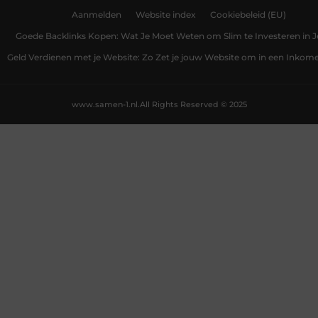
Aanmelden
Website index
Cookiebeleid (EU)
Goede Backlinks Kopen: Wat Je Moet Weten om Slim te Investeren in 
Geld Verdienen met je Website: Zo Zet je jouw Website om in een Inko
www.samen-1.nl.
All Rights Reserved © 2025