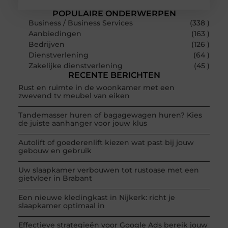
POPULAIRE ONDERWERPEN
Business / Business Services
(338 )
Aanbiedingen
(163 )
Bedrijven
(126 )
Dienstverlening
(64 )
Zakelijke dienstverlening
(45 )
RECENTE BERICHTEN
Rust en ruimte in de woonkamer met een
zwevend tv meubel van eiken
Tandemasser huren of bagagewagen huren? Kies
de juiste aanhanger voor jouw klus
Autolift of goederenlift kiezen wat past bij jouw
gebouw en gebruik
Uw slaapkamer verbouwen tot rustoase met een
gietvloer in Brabant
Een nieuwe kledingkast in Nijkerk: richt je
slaapkamer optimaal in
Effectieve strategieën voor Google Ads bereik jouw