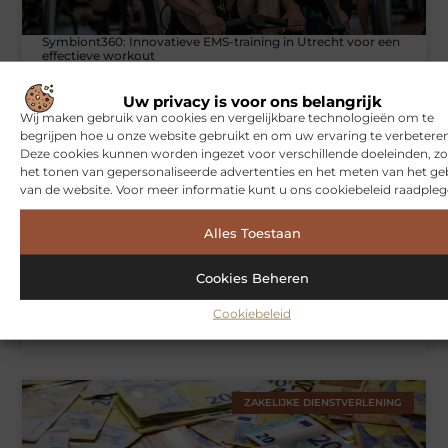
Symbiont360: Innovatieve EMS-training in Utrecht voor een
effectieve workout
Uw privacy is voor ons belangrijk
Wij maken gebruik van cookies en vergelijkbare technologieën om te
WONINGEN
begrijpen hoe u onze website gebruikt en om uw ervaring te verbeteren
Deze cookies kunnen worden ingezet voor verschillende doeleinden, zo
het tonen van gepersonaliseerde advertenties en het meten van het ge
van de website. Voor meer informatie kunt u ons cookiebeleid raadpleg
Alles Toestaan
Cookies Beheren
Cookiebeleid
Hoe je jouw woning in Amsterdam beter beschermt tegen
weersinvloeden
ZAKELIJKE DIENSTVERLENING