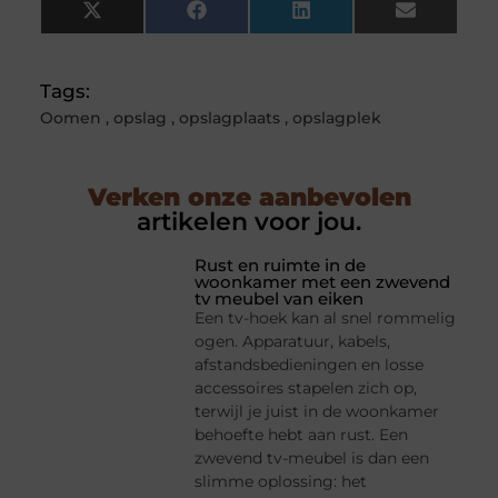
X
Facebook
LinkedIn
Email
(Twitter)
Tags:
Oomen
,
opslag
,
opslagplaats
,
opslagplek
Verken onze aanbevolen
artikelen voor jou.
Rust en ruimte in de
woonkamer met een zwevend
tv meubel van eiken
Een tv-hoek kan al snel rommelig
ogen. Apparatuur, kabels,
afstandsbedieningen en losse
accessoires stapelen zich op,
terwijl je juist in de woonkamer
behoefte hebt aan rust. Een
zwevend tv-meubel is dan een
slimme oplossing: het