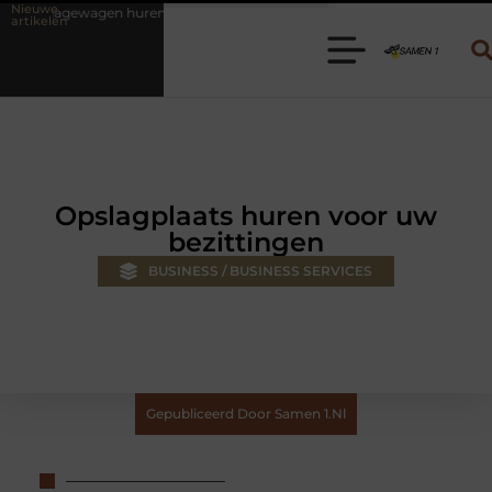
Nieuwe
en? Kies de juiste aanhanger voor jouw klus
Autolift of goederenli
artikelen
Opslagplaats huren voor uw
bezittingen
BUSINESS / BUSINESS SERVICES
Gepubliceerd Door Samen 1.nl