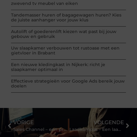
zwevend tv meubel van eiken
Tandemasser huren of bagagewagen huren? Kies
de juiste aanhanger voor jouw klus
Autolift of goederenlift kiezen wat past bij jouw
gebouw en gebruik
Uw slaapkamer verbouwen tot rustoase met een
gietvloer in Brabant
Een nieuwe kledingkast in Nijkerk: richt je
slaapkamer optimaal in
Effectieve strategieën voor Google Ads bereik jouw
doelen
VORIGE
VOLGENDE
Sales Channel – een printer kopen, leasen of huren.
Laadkompas – Een laadpaal voor de deur