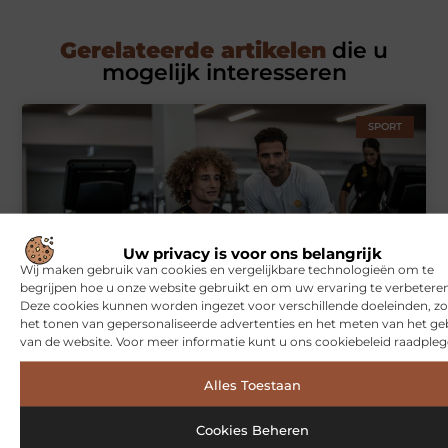
Gerelateerde artikelen
die u
mogelijk interesseren
SPORT
Uw privacy is voor ons belangrijk
Wij maken gebruik van cookies en vergelijkbare technologieën om te
begrijpen hoe u onze website gebruikt en om uw ervaring te verbeteren
Deze cookies kunnen worden ingezet voor verschillende doeleinden, zo
Symbiont360: Innovatieve EMS-training in Utrecht voor een
het tonen van gepersonaliseerde advertenties en het meten van het ge
effectieve workout
van de website. Voor meer informatie kunt u ons cookiebeleid raadpleg
Alles Toestaan
WONINGEN
Cookies Beheren