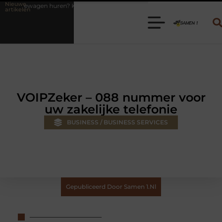
Nieuwe
? Kies de juiste aanhanger voor jouw klus
Autolift of goederenlift 
artikelen
VOIPZeker – 088 nummer voor
uw zakelijke telefonie
BUSINESS / BUSINESS SERVICES
Gepubliceerd Door Samen 1.nl