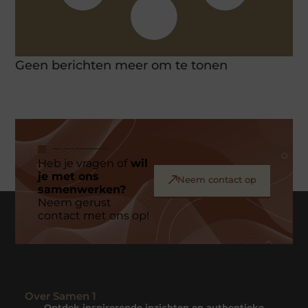
Geen berichten meer om te tonen
Heb je vragen of
wil
je met ons
Neem contact op
samenwerken?
Neem gerust
contact met ons op!
Over Samen 1
Ontdek inspirerende inzichten en authentieke