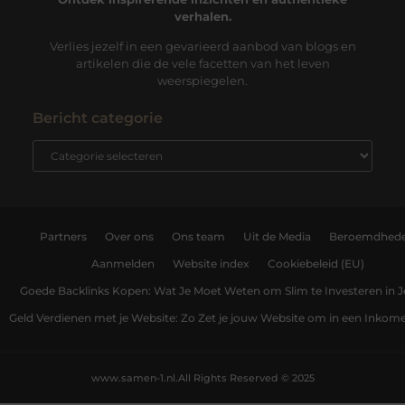
verhalen.
Verlies jezelf in een gevarieerd aanbod van blogs en
artikelen die de vele facetten van het leven
weerspiegelen.
Bericht categorie
Partners
Over ons
Ons team
Uit de Media
Beroemdhed
Aanmelden
Website index
Cookiebeleid (EU)
Goede Backlinks Kopen: Wat Je Moet Weten om Slim te Investeren in 
Geld Verdienen met je Website: Zo Zet je jouw Website om in een Inko
www.samen-1.nl.
All Rights Reserved © 2025