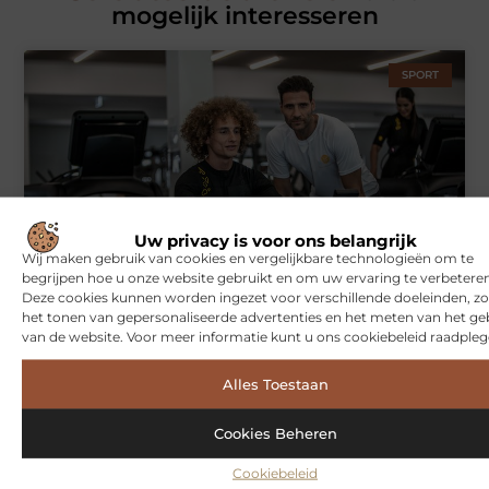
mogelijk interesseren
SPORT
Uw privacy is voor ons belangrijk
Wij maken gebruik van cookies en vergelijkbare technologieën om te
Symbiont360: Innovatieve EMS-training in Utrecht voor een
begrijpen hoe u onze website gebruikt en om uw ervaring te verbeteren
effectieve workout
Deze cookies kunnen worden ingezet voor verschillende doeleinden, zo
het tonen van gepersonaliseerde advertenties en het meten van het ge
van de website. Voor meer informatie kunt u ons cookiebeleid raadpleg
WONINGEN
Alles Toestaan
Cookies Beheren
Cookiebeleid