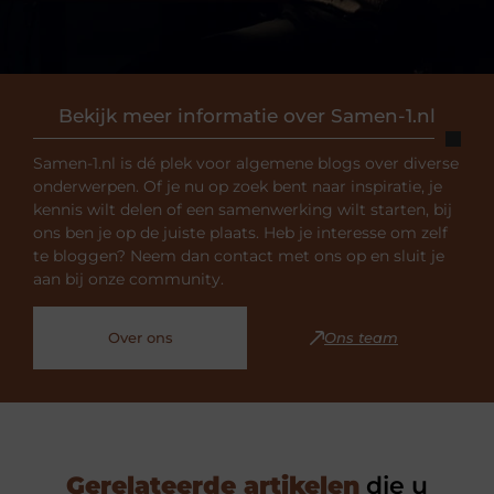
Bekijk meer informatie over Samen-1.nl
Samen-1.nl is dé plek voor algemene blogs over diverse
onderwerpen. Of je nu op zoek bent naar inspiratie, je
kennis wilt delen of een samenwerking wilt starten, bij
ons ben je op de juiste plaats. Heb je interesse om zelf
te bloggen? Neem dan contact met ons op en sluit je
aan bij onze community.
Over ons
Ons team
Gerelateerde artikelen
die u