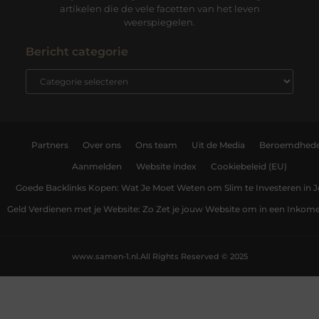
artikelen die de vele facetten van het leven
weerspiegelen.
Bericht categorie
Partners
Over ons
Ons team
Uit de Media
Beroemdhed
Aanmelden
Website index
Cookiebeleid (EU)
Goede Backlinks Kopen: Wat Je Moet Weten om Slim te Investeren in 
Geld Verdienen met je Website: Zo Zet je jouw Website om in een Inko
www.samen-1.nl.
All Rights Reserved © 2025