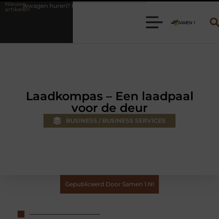
Nieuwe
? Kies de juiste aanhanger voor jouw klus
Autolift of goederenlift 
artikelen
Laadkompas – Een laadpaal
voor de deur
BUSINESS / BUSINESS SERVICES
Gepubliceerd Door Samen 1.nl