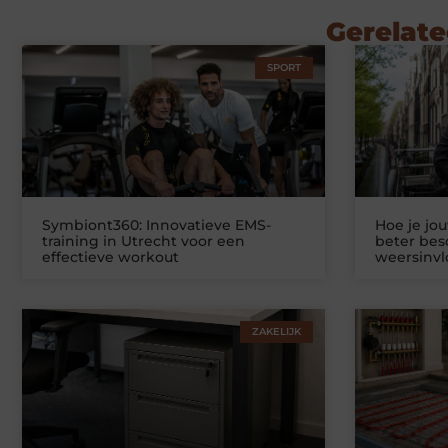
Gerelate
SPORT
Symbiont360: Innovatieve EMS-
Hoe je jo
training in Utrecht voor een
beter be
effectieve workout
weersinv
ZAKELIJK