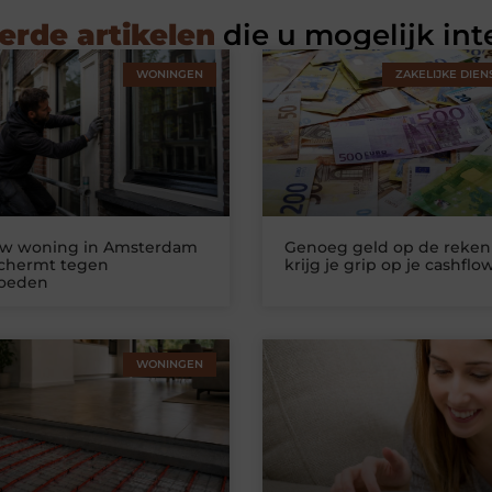
erde artikelen
die u mogelijk int
WONINGEN
ZAKELIJKE DIEN
uw woning in Amsterdam
Genoeg geld op de reken
schermt tegen
krijg je grip op je cashflo
loeden
WONINGEN