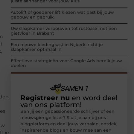
juiste aanhanger voor jouw klus
Autolift of goederenlift kiezen wat past bij jouw
gebouw en gebruik
Uw slaapkamer verbouwen tot rustoase met een
gietvloer in Brabant
en
et
Een nieuwe kledingkast in Nijkerk: richt je
slaapkamer optimaal in
,
Effectieve strategieën voor Google Ads bereik jouw
doelen
Registreer nu
en word deel
rden.
van ons platform!
res
Ben jij een gepassioneerde schrijver of een
nieuwsgierige lezer? Sluit je aan bij ons
blogplatform en deel jouw verhalen, ontdek
uw
inspirerende blogs en bouw mee aan een
t je