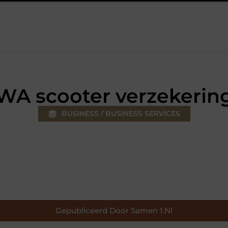
 jouw klus
Autolift of goederenlift kiezen wat past bij jouw ge
WA scooter verzekerin
BUSINESS / BUSINESS SERVICES
Gepubliceerd Door Samen 1.nl