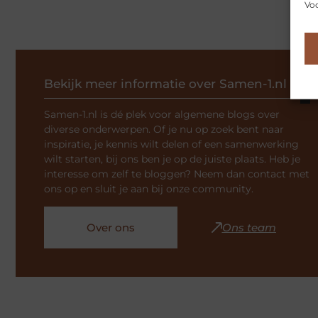
Voo
Bekijk meer informatie over Samen-1.nl
Samen-1.nl is dé plek voor algemene blogs over
diverse onderwerpen. Of je nu op zoek bent naar
inspiratie, je kennis wilt delen of een samenwerking
wilt starten, bij ons ben je op de juiste plaats. Heb je
interesse om zelf te bloggen? Neem dan contact met
ons op en sluit je aan bij onze community.
Over ons
Ons team