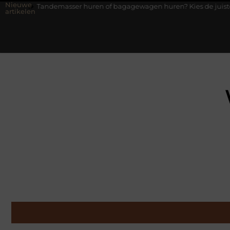
Nieuwe
masser huren of bagagewagen huren? Kies de juiste aanhanger voor
artikelen