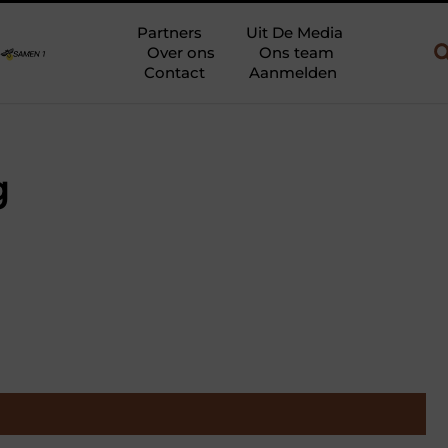
bouw en gebruik
Uw slaapkamer verbouwen tot rustoase met een 
Partners
Uit De Media
Over ons
Ons team
Contact
Aanmelden
g