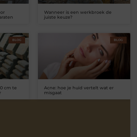
or
Wanneer is een werkbroek de
araten
juiste keuze?
BLOG
BLOG
0 cm te
Acne: hoe je huid vertelt wat er
r
misgaat