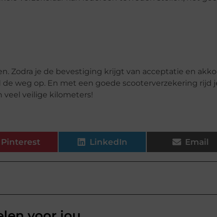
en. Zodra je de bevestiging krijgt van acceptatie en akk
 de weg op. En met een goede scooterverzekering rijd j
 veel veilige kilometers!
Pinterest
LinkedIn
Email
elen voor jou.