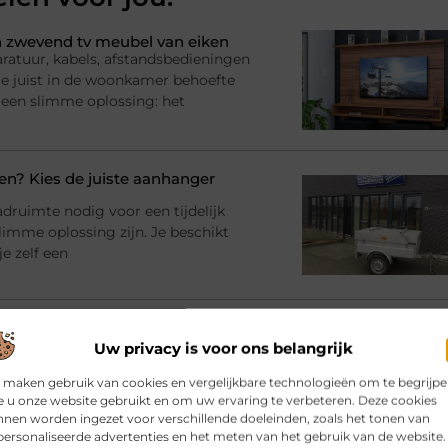
 zwevend tv meubel van eiken
ratuur, kabels, afstandsbedieningen
l je juist in de woonkamer behoefte
 een slimme oplossing: het
? Kies de juiste aanhanger
adruimte nodig voor een tijdelijk
imme oplossing zijn. Je beschikt
e zelf een
bij jouw gebouw en gebruik
Uw privacy is voor ons belangrijk
rinrichting en moet er iets
racht en materialen Dan komt al snel
 maken gebruik van cookies en vergelijkbare technologieën om te begrijp
atie
 u onze website gebruikt en om uw ervaring te verbeteren. Deze cookies
nen worden ingezet voor verschillende doeleinden, zoals het tonen van
ersonaliseerde advertenties en het meten van het gebruik van de website.