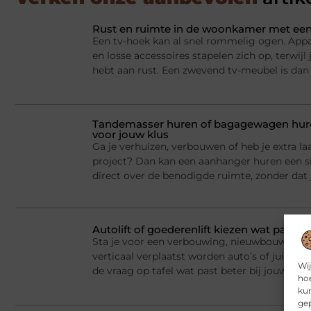
Rust en ruimte in de woonkamer met een
Een tv-hoek kan al snel rommelig ogen. Appa
en losse accessoires stapelen zich op, terwij
hebt aan rust. Een zwevend tv-meubel is dan
Tandemasser huren of bagagewagen huren
voor jouw klus
Ga je verhuizen, verbouwen of heb je extra la
project? Dan kan een aanhanger huren een sl
direct over de benodigde ruimte, zonder dat j
Autolift of goederenlift kiezen wat past 
Sta je voor een verbouwing, nieuwbouw of he
verticaal verplaatst worden auto’s of juist v
Wij
de vraag op tafel wat past beter bij jouw situ
hoe
kun
gep