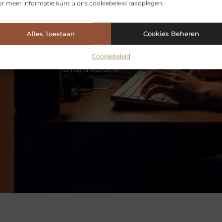
r meer informatie kunt u ons cookiebeleid raadplegen.
Alles Toestaan
Cookies Beheren
Cookiebeleid
VORIGE
Yamaha Aerox R