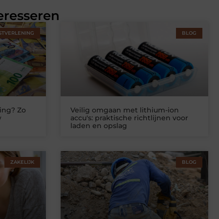
eresseren
STVERLENING
BLOG
ing? Zo
Veilig omgaan met lithium-ion
w
accu's: praktische richtlijnen voor
laden en opslag
ZAKELIJK
BLOG