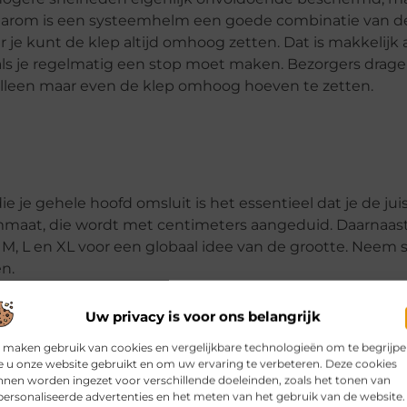
Daarom is een systeemhelm een goede combinatie van d
 kunt de klep altijd omhoog zetten. Dat is makkelijk a
g als je regelmatig een stop moet maken. Bezorgers drag
alleen maar even de klep omhoog hoeven te zetten.
die je gehele hoofd omsluit is het essentieel dat je de jui
elmmaat, die wordt met centimeters aangeduid. Daarnaas
, L en XL voor een globaal idee van de grootte. Neem 
n.
res/helmen/
Uw privacy is voor ons belangrijk
 maken gebruik van cookies en vergelijkbare technologieën om te begrijp
 u onze website gebruikt en om uw ervaring te verbeteren. Deze cookies
Pinterest
LinkedIn
Email
nen worden ingezet voor verschillende doeleinden, zoals het tonen van
ersonaliseerde advertenties en het meten van het gebruik van de website.