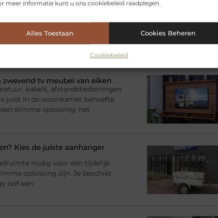
r meer informatie kunt u ons cookiebeleid raadplegen.
Alles Toestaan
Cookies Beheren
elen voor jou.
Cookiebeleid
 zwevend tv meubel van eiken
ratuur, kabels, afstandsbedieningen
l je juist in de woonkamer behoefte
 een slimme oplossing: het
? Kies de juiste aanhanger
adruimte nodig voor een tijdelijk
imme oplossing zijn. Je beschikt
e zelf een