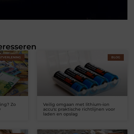
eresseren
STVERLENING
BLOG
ing? Zo
Veilig omgaan met lithium-ion
w
accu's: praktische richtlijnen voor
laden en opslag