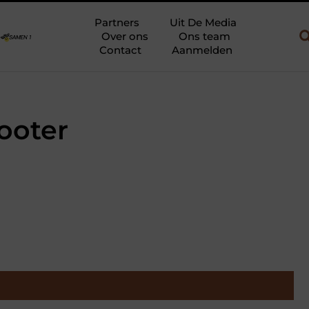
w en gebruik
Uw slaapkamer verbouwen tot rustoase met een gie
Partners
Uit De Media
Over ons
Ons team
Contact
Aanmelden
ooter