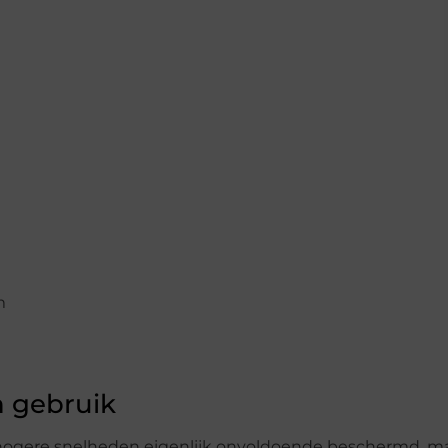
m
n gebruik
 hogere snelheden eigenlijk onvoldoende beschermd, m