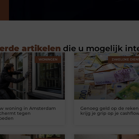
erde artikelen
die u mogelijk int
WONINGEN
ZAKELIJKE DIEN
uw woning in Amsterdam
Genoeg geld op de reken
schermt tegen
krijg je grip op je cashflo
loeden