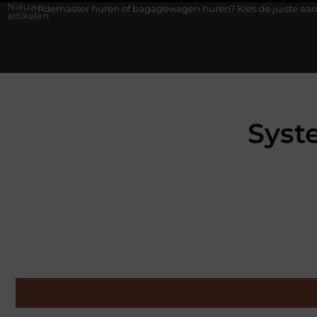
Nieuwe
ser huren of bagagewagen huren? Kies de juiste aanhanger voor j
artikelen
Syst