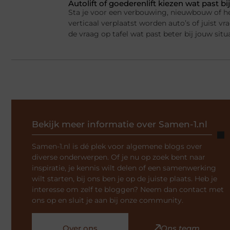
Autolift of goederenlift kiezen wat past 
Sta je voor een verbouwing, nieuwbouw of he
verticaal verplaatst worden auto’s of juist v
de vraag op tafel wat past beter bij jouw situ
Bekijk meer informatie over Samen-1.nl
Samen-1.nl is dé plek voor algemene blogs over
diverse onderwerpen. Of je nu op zoek bent naar
inspiratie, je kennis wilt delen of een samenwerking
wilt starten, bij ons ben je op de juiste plaats. Heb je
interesse om zelf te bloggen? Neem dan contact met
ons op en sluit je aan bij onze community.
Over ons
Ons team