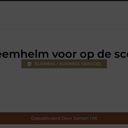
ouw klus
Autolift of goederenlift kiezen wat past bij jouw gebou
eemhelm voor op de sc
BUSINESS / BUSINESS SERVICES
Gepubliceerd Door Samen 1.nl