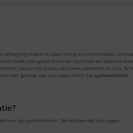
een afweging maken tussen veilig en comfortabel. Uitera
e helm moet ook goed zitten en opzetten en afzetten kan 
helm haal je het beste van twee werelden in huis. Je 
it met het gemak van een open helm. De
systeemhelm
tie?
alhelm en de systeemhelm. Ze hebben elk hun eigen