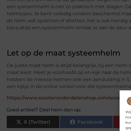
een systeemhelm is niet zo praktisch met dragen. 
helmtypes. Je bent volledig rondom beschermd maar je
de helm wilt opzetten of afzetten, het is ook handi
bijna altijd een systeemhelm omdat ze aan de deur 
Let op de maat systeemhelm
De juiste maat helm is altijd belangrijk, bij een helm 
maat kiest. Meet je voorhoofd op en kijk naar de h
hebben de meeste helmen ook een aanduiding in S, M
een kijkje in de online winkel voor alle systeemhelme
https://www.scooteronderdelenshop.com/accessoi
Goed artikel? Deel hem dan op:
Wij
hoe
X (Twitter)
Facebook
kun
gep