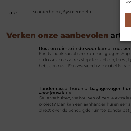
Voo
scooterhelm
,
Systeemhelm
Tags:
Verken onze aanbevolen
artik
Rust en ruimte in de woonkamer met een
Een tv-hoek kan al snel rommelig ogen. Appa
en losse accessoires stapelen zich op, terwij
hebt aan rust. Een zwevend tv-meubel is dan
Tandemasser huren of bagagewagen huren
voor jouw klus
Ga je verhuizen, verbouwen of heb je extra la
project? Dan kan een aanhanger huren een sl
direct over de benodigde ruimte, zonder dat j