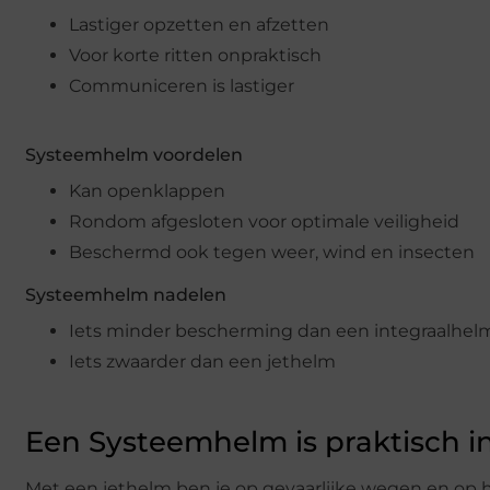
Lastiger opzetten en afzetten
Voor korte ritten onpraktisch
Communiceren is lastiger
Systeemhelm voordelen
Kan openklappen
Rondom afgesloten voor optimale veiligheid
Beschermd ook tegen weer, wind en insecten
Systeemhelm nadelen
Iets minder bescherming dan een integraalhel
Iets zwaarder dan een jethelm
Een Systeemhelm is praktisch i
Met een jethelm ben je op gevaarlijke wegen en op