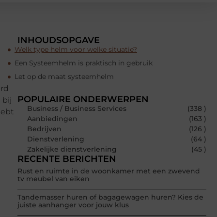
INHOUDSOPGAVE
Welk type helm voor welke situatie?
Een Systeemhelm is praktisch in gebruik
Let op de maat systeemhelm
ard
POPULAIRE ONDERWERPEN
bij
Business / Business Services
(338 )
hebt
Aanbiedingen
(163 )
Bedrijven
(126 )
Dienstverlening
(64 )
Zakelijke dienstverlening
(45 )
RECENTE BERICHTEN
Rust en ruimte in de woonkamer met een zwevend
tv meubel van eiken
Tandemasser huren of bagagewagen huren? Kies de
juiste aanhanger voor jouw klus