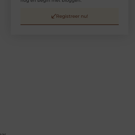
nog en begin met bloggen.
Registreer nu!
aar