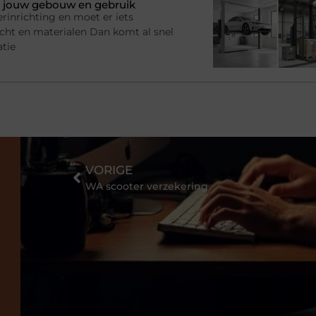
bij jouw gebouw en gebruik
rinrichting en moet er iets
racht en materialen Dan komt al snel
atie
VORIGE
WA scooter verzekering