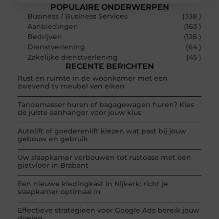
POPULAIRE ONDERWERPEN
Business / Business Services
(338 )
Aanbiedingen
(163 )
Bedrijven
(126 )
Dienstverlening
(64 )
Zakelijke dienstverlening
(45 )
RECENTE BERICHTEN
Rust en ruimte in de woonkamer met een
zwevend tv meubel van eiken
Tandemasser huren of bagagewagen huren? Kies
de juiste aanhanger voor jouw klus
Autolift of goederenlift kiezen wat past bij jouw
gebouw en gebruik
Uw slaapkamer verbouwen tot rustoase met een
gietvloer in Brabant
Een nieuwe kledingkast in Nijkerk: richt je
slaapkamer optimaal in
Effectieve strategieën voor Google Ads bereik jouw
doelen