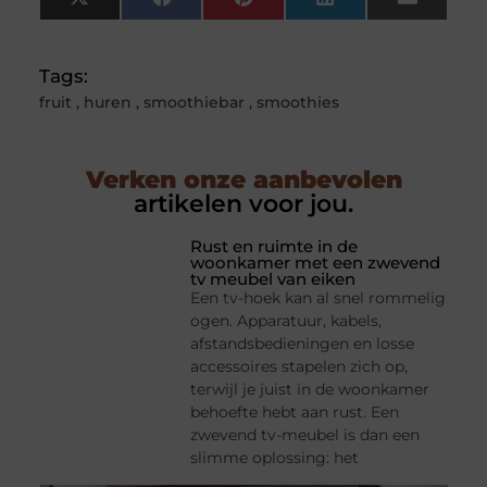
X
Facebook
Pinterest
LinkedIn
Email
(Twitter)
Tags:
fruit
,
huren
,
smoothiebar
,
smoothies
Verken onze aanbevolen
artikelen voor jou.
Rust en ruimte in de
woonkamer met een zwevend
tv meubel van eiken
Een tv-hoek kan al snel rommelig
ogen. Apparatuur, kabels,
afstandsbedieningen en losse
accessoires stapelen zich op,
terwijl je juist in de woonkamer
behoefte hebt aan rust. Een
zwevend tv-meubel is dan een
slimme oplossing: het