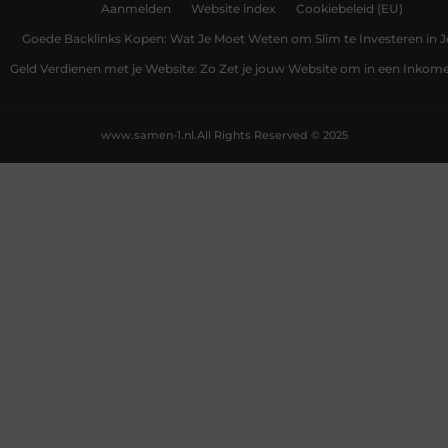
Aanmelden
Website index
Cookiebeleid (EU)
Goede Backlinks Kopen: Wat Je Moet Weten om Slim te Investeren in 
Geld Verdienen met je Website: Zo Zet je jouw Website om in een Inko
www.samen-1.nl.
All Rights Reserved © 2025