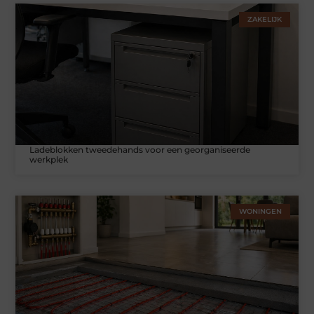
ZAKELIJK
Ladeblokken tweedehands voor een georganiseerde
werkplek
WONINGEN