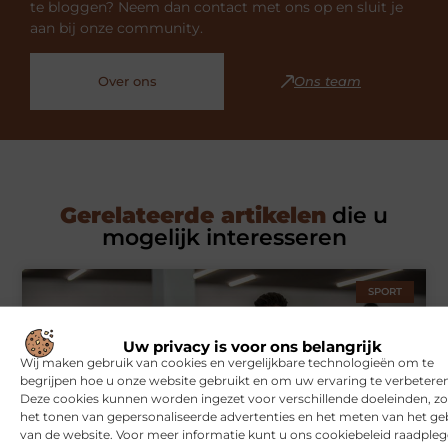
te bloggen? Neem dan contact met ons op en sluit je
aan bij onze community.
Over ons
Ons team
Gerelateerde artikelen
die u
mogelijk interesseren
SPORT
Uw privacy is voor ons belangrijk
Wij maken gebruik van cookies en vergelijkbare technologieën om te
begrijpen hoe u onze website gebruikt en om uw ervaring te verbeteren
Deze cookies kunnen worden ingezet voor verschillende doeleinden, zo
het tonen van gepersonaliseerde advertenties en het meten van het ge
van de website. Voor meer informatie kunt u ons cookiebeleid raadpleg