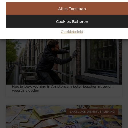
Alles Toestaan
Symbiont360: Innovatieve EMS-training in Utrecht voor een
effectieve workout
Cookies Beheren
Cookiebeleid
WONINGEN
Hoe je jouw woning in Amsterdam beter beschermt tegen
weersinvloeden
ZAKELIJKE DIENSTVERLENING