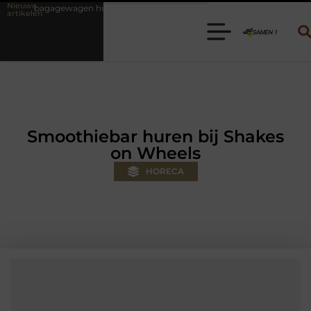
Nieuwe
huren? Kies de juiste aanhanger voor jouw klus
Autolift of goedere
artikelen
Smoothiebar huren bij Shakes
on Wheels
HORECA