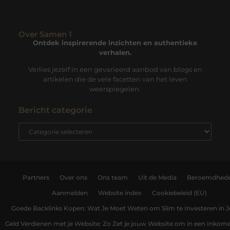
Over Samen 1
Ontdek inspirerende inzichten en authentieke
verhalen.
Verlies jezelf in een gevarieerd aanbod van blogs en
artikelen die de vele facetten van het leven
weerspiegelen.
Bericht categorie
Partners
Over ons
Ons team
Uit de Media
Beroemdhed
Aanmelden
Website index
Cookiebeleid (EU)
Goede Backlinks Kopen: Wat Je Moet Weten om Slim te Investeren in 
Geld Verdienen met je Website: Zo Zet je jouw Website om in een Inko