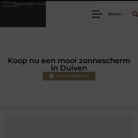
Nieuwe
en? Kies de juiste aanhanger voor jouw klus
Autolift of goederenli
artikelen
Koop nu een mooi zonnescherm
in Duiven
HUISHOUDELIJK