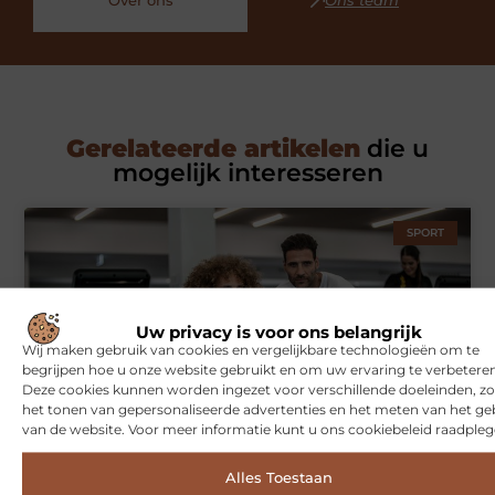
Over ons
Ons team
Gerelateerde artikelen
die u
mogelijk interesseren
SPORT
Uw privacy is voor ons belangrijk
Wij maken gebruik van cookies en vergelijkbare technologieën om te
begrijpen hoe u onze website gebruikt en om uw ervaring te verbeteren
Deze cookies kunnen worden ingezet voor verschillende doeleinden, zo
het tonen van gepersonaliseerde advertenties en het meten van het ge
van de website. Voor meer informatie kunt u ons cookiebeleid raadpleg
Symbiont360: Innovatieve EMS-training in Utrecht voor een
effectieve workout
Alles Toestaan