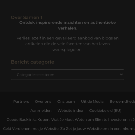
Over Samen 1
Ontdek inspirerende inzichten en authentieke
verhalen.
Verlies jezelf in een gevarieerd aanbod van blogs en
artikelen die de vele facetten van het leven
weerspiegelen.
Bericht categorie
Partners
Over ons
Ons team
Uit de Media
Beroemdhed
Aanmelden
Website index
Cookiebeleid (EU)
Goede Backlinks Kopen: Wat Je Moet Weten om Slim te Investeren in 
Geld Verdienen met je Website: Zo Zet je jouw Website om in een Inko