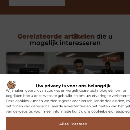
Gerelateerde artikelen
die u
mogelijk interesseren
SPORT
Uw privacy is voor ons belangrijk
Wij maken gebruik van cookies en vergelijkbare technologieën om te
begrijpen hoe u onze website gebruikt en om uw ervaring te verbeteren
Deze cookies kunnen worden ingezet voor verschillende doeleinden, zo
het tonen van gepersonaliseerde advertenties en het meten van het ge
van de website. Voor meer informatie kunt u ons cookiebeleid raadpleg
Symbiont360: Innovatieve EMS-training in Utrecht voor een
effectieve workout
Alles Toestaan