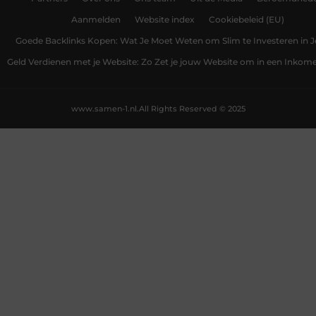
Aanmelden
Website index
Cookiebeleid (EU)
Goede Backlinks Kopen: Wat Je Moet Weten om Slim te Investeren in 
Geld Verdienen met je Website: Zo Zet je jouw Website om in een Inko
www.samen-1.nl.
All Rights Reserved © 2025