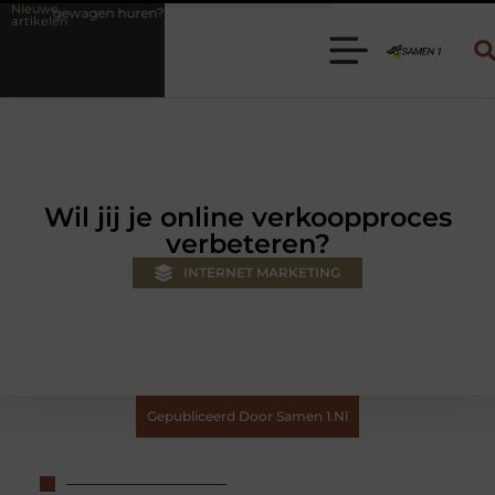
Nieuwe
? Kies de juiste aanhanger voor jouw klus
Autolift of goederenlift 
artikelen
Wil jij je online verkoopproces
verbeteren?
INTERNET MARKETING
Gepubliceerd Door Samen 1.nl