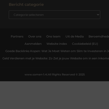
Bericht categorie
Partners
Over ons
Ons team
Uit de Media
Beroemdhed
Aanmelden
Website index
Cookiebeleid (EU)
Goede Backlinks Kopen: Wat Je Moet Weten om Slim te Investeren in 
Geld Verdienen met je Website: Zo Zet je jouw Website om in een Inko
www.samen-1.nl.
All Rights Reserved © 2025