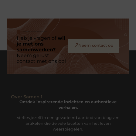
Heb je vragen of
wil
je met ons
Neem contact op
samenwerken?
Neem gerust
contact met ons op!
Over Samen 1
Ontdek inspirerende inzichten en authentieke
verhalen.
Verlies jezelf in een gevarieerd aanbod van blogs en
artikelen die de vele facetten van het leven
weerspiegelen.