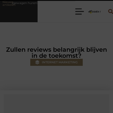
Nieuwe
 Kies de juiste aanhanger voor jouw klus
Autolift of goederenlift 
artikelen
Zullen reviews belangrijk blijven
in de toekomst?
INTERNET MARKETING