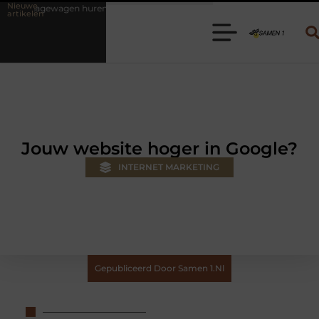
Nieuwe
en? Kies de juiste aanhanger voor jouw klus
Autolift of goederenlif
artikelen
Jouw website hoger in Google?
INTERNET MARKETING
Gepubliceerd Door Samen 1.nl