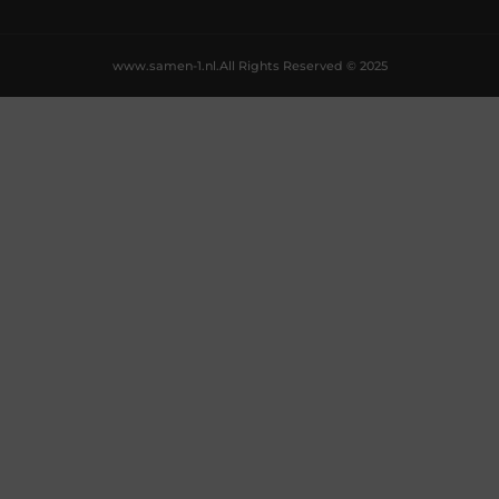
www.samen-1.nl.
All Rights Reserved © 2025