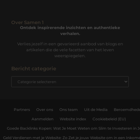
Over Samen 1
Ontdek inspirerende inzichten en authentieke
verhalen.
Verlies jezelf in een gevarieerd aanbod van blogs en
artikelen die de vele facetten van het leven
weerspiegelen.
Bericht categorie
Partners
Over ons
Ons team
Uit de Media
Beroemdhed
Aanmelden
Website index
Cookiebeleid (EU)
Goede Backlinks Kopen: Wat Je Moet Weten om Slim te Investeren in 
Geld Verdienen met je Website: Zo Zet je jouw Website om in een Inko