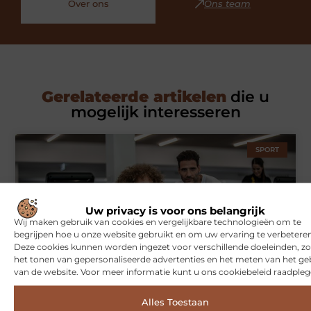
Over ons
Ons team
Gerelateerde artikelen
die u
mogelijk interesseren
SPORT
Uw privacy is voor ons belangrijk
Wij maken gebruik van cookies en vergelijkbare technologieën om te
begrijpen hoe u onze website gebruikt en om uw ervaring te verbeteren
Deze cookies kunnen worden ingezet voor verschillende doeleinden, zo
het tonen van gepersonaliseerde advertenties en het meten van het ge
van de website. Voor meer informatie kunt u ons cookiebeleid raadpleg
Symbiont360: Innovatieve EMS-training in Utrecht voor een
effectieve workout
Alles Toestaan