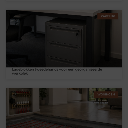
ZAKELIJK
Ladeblokken tweedehands voor een georganiseerde
werkplek
WONINGEN