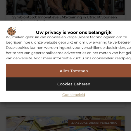
Symbiont360: Innovatieve EMS-training in Utrecht voor een
effectieve workout
Uw privacy is voor ons belangrijk
Wij maken gebruik van cookies en vergelijkbare technologieën om te
begrijpen hoe u onze website gebruikt en om uw ervaring te verbeteren
WONINGEN
Deze cookies kunnen worden ingezet voor verschillende doeleinden, zo
het tonen van gepersonaliseerde advertenties en het meten van het ge
van de website. Voor meer informatie kunt u ons cookiebeleid raadpleg
Alles Toestaan
Cookies Beheren
Cookiebeleid
Hoe je jouw woning in Amsterdam beter beschermt tegen
weersinvloeden
ZAKELIJKE DIENSTVERLENING