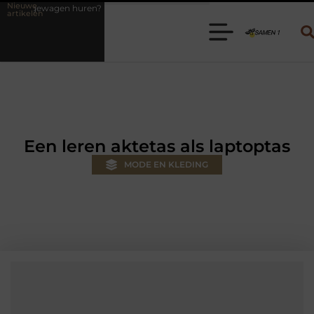
Nieuwe
? Kies de juiste aanhanger voor jouw klus
Autolift of goederenlift
artikelen
Een leren aktetas als laptoptas
MODE EN KLEDING