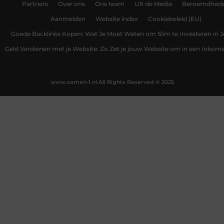
Partners
Over ons
Ons team
Uit de Media
Beroemdhed
Aanmelden
Website index
Cookiebeleid (EU)
Goede Backlinks Kopen: Wat Je Moet Weten om Slim te Investeren in 
Geld Verdienen met je Website: Zo Zet je jouw Website om in een Inko
www.samen-1.nl.
All Rights Reserved © 2025