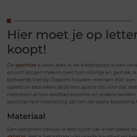
Hier moet je op lette
koopt!
De
sporttas
is zoals alles in de kledingkast is een ve
en zich zorgen maken over hun uiterlijk en gemak, i
behoorlijk trendy. Daarom houden mensen met een acti
speeltuin bezoeken altijd een aparte tas voor dat do
nastreven al hun sportaccessoires en andere spullen 
sporttas heel voorzichtig zijn om de beste beslissi
Materiaal
Een katoenen canvas of een nylon tas is het beste mat
aktetas
. Het is betaalbaar, van goede kwaliteit en he