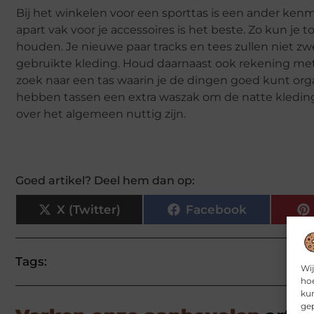
Bij het winkelen voor een sporttas is een ander kenm
apart vak voor je accessoires is het beste. Zo kun je
houden. Je nieuwe paar tracks en tees zullen niet 
gebruikte kleding. Houd daarnaast ook rekening met h
zoek naar een tas waarin je de dingen goed kunt organ
hebben tassen een extra waszak om de natte kleding i
over het algemeen nuttig zijn.
Goed artikel? Deel hem dan op:
X (Twitter)
Facebook
Tags:
Wij
hoe
kun
gep