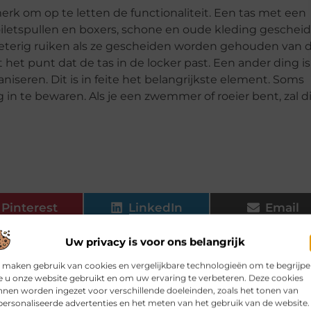
erk om op te letten de functionaliteit. Een tas met een
 toiletspullen en boxers, schone en oude kleding geschei
zweterig ruiken als ze gescheiden worden gehouden van 
et punt dat de tas in de locker past. Een ander ding is
iseren. Dit is in feite het belangrijkste element. Soms
n te bewaren. Als je een zwemmer of roeier bent, zal di
Pinterest
LinkedIn
Email
Uw privacy is voor ons belangrijk
 maken gebruik van cookies en vergelijkbare technologieën om te begrijp
 u onze website gebruikt en om uw ervaring te verbeteren. Deze cookies
nen worden ingezet voor verschillende doeleinden, zoals het tonen van
ersonaliseerde advertenties en het meten van het gebruik van de website.