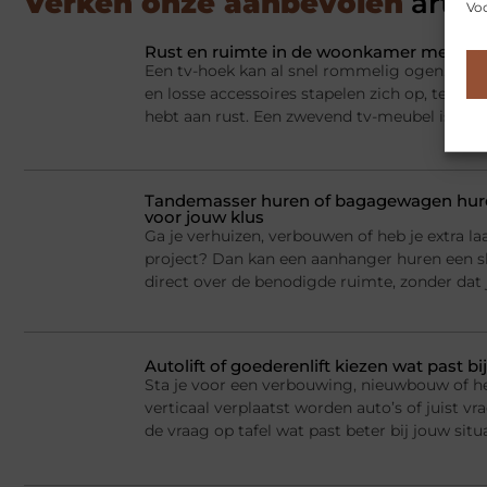
Verken onze aanbevolen
artik
Voo
Rust en ruimte in de woonkamer met een
Een tv-hoek kan al snel rommelig ogen. Appa
en losse accessoires stapelen zich op, terwij
hebt aan rust. Een zwevend tv-meubel is dan
Tandemasser huren of bagagewagen huren
voor jouw klus
Ga je verhuizen, verbouwen of heb je extra la
project? Dan kan een aanhanger huren een sl
direct over de benodigde ruimte, zonder dat j
Autolift of goederenlift kiezen wat past 
Sta je voor een verbouwing, nieuwbouw of he
verticaal verplaatst worden auto’s of juist v
de vraag op tafel wat past beter bij jouw situ