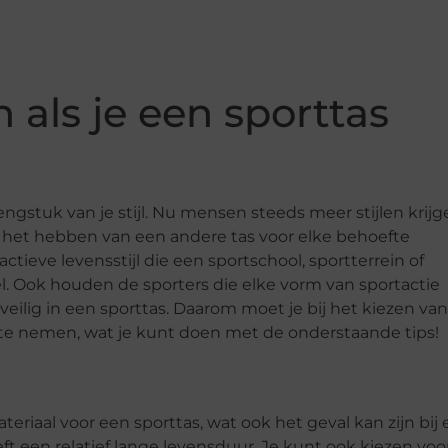
n als je een sporttas
rlengstuk van je stijl. Nu mensen steeds meer stijlen krij
s het hebben van een andere tas voor elke behoefte
eve levensstijl die een sportschool, sportterrein of
el. Ook houden de sporters die elke vorm van sportactie
veilig in een sporttas. Daarom moet je bij het kiezen va
ng te nemen, wat je kunt doen met de onderstaande tips!
eriaal voor een sporttas, wat ook het geval kan zijn bij
eft een relatief lange levensduur. Je kunt ook kiezen voo