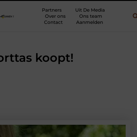
 gebruik
Uw slaapkamer verbouwen tot rustoase met een gietvl
Partners
Uit De Media
Over ons
Ons team
Contact
Aanmelden
orttas koopt!