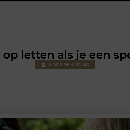
klus
Autolift of goederenlift kiezen wat past bij jouw gebouw en
 op letten als je een sp
MODE EN KLEDING