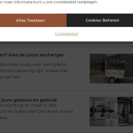
elen voor jou.
r meer informatie kunt u ons cookiebeleid raadplegen.
 zwevend tv meubel van eiken
ratuur, kabels, afstandsbedieningen
Alles Toestaan
Cookies Beheren
l je juist in de woonkamer behoefte
 een slimme oplossing: het
Cookiebeleid
? Kies de juiste aanhanger
adruimte nodig voor een tijdelijk
imme oplossing zijn. Je beschikt
e zelf een
bij jouw gebouw en gebruik
rinrichting en moet er iets
racht en materialen Dan komt al snel
atie