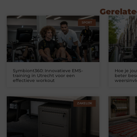
Gerelate
SPORT
Symbiont360: Innovatieve EMS-
Hoe je jo
training in Utrecht voor een
beter be
effectieve workout
weersinv
ZAKELIJK