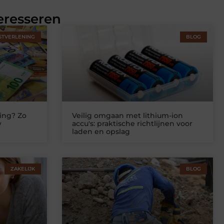
eresseren
STVERLENING
BLOG
ing? Zo
Veilig omgaan met lithium-ion
w
accu's: praktische richtlijnen voor
laden en opslag
ZAKELIJK
BLOG