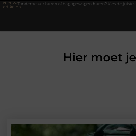
Nieuwe
 huren of bagagewagen huren? Kies de juiste aanhanger voor jouw 
artikelen
Hier moet je