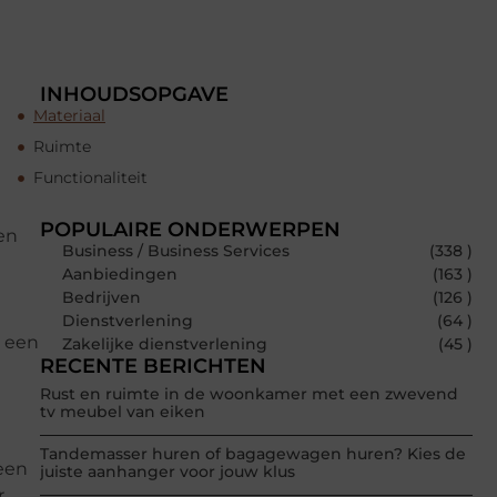
INHOUDSOPGAVE
Materiaal
Ruimte
Functionaliteit
POPULAIRE ONDERWERPEN
gen
Business / Business Services
(338 )
Aanbiedingen
(163 )
Bedrijven
(126 )
Dienstverlening
(64 )
n een
Zakelijke dienstverlening
(45 )
RECENTE BERICHTEN
Rust en ruimte in de woonkamer met een zwevend
tv meubel van eiken
Tandemasser huren of bagagewagen huren? Kies de
 een
juiste aanhanger voor jouw klus
r