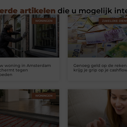
erde artikelen
die u mogelijk int
WONINGEN
ZAKELIJKE DIEN
uw woning in Amsterdam
Genoeg geld op de reken
schermt tegen
krijg je grip op je cashflo
loeden
WONINGEN