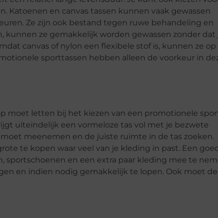
inken. Katoenen en canvas tassen kunnen vaak gewassen
kleuren. Ze zijn ook bestand tegen ruwe behandeling en
den, kunnen ze gemakkelijk worden gewassen zonder dat j
dat canvas of nylon een flexibele stof is, kunnen ze op
motionele sporttassen hebben alleen de voorkeur in de
p moet letten bij het kiezen van een promotionele sport
krijgt uiteindelijk een vormeloze tas vol met je bezwete
tas moet meenemen en de juiste ruimte in de tas zoeken.
 grote te kopen waar veel van je kleding in past. Een goe
, sportschoenen en een extra paar kleding mee te nem
agen en indien nodig gemakkelijk te lopen. Ook moet de