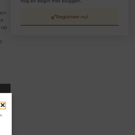
nog en begin met bloggen.
den
Registreer nu!
de
 op
t
en