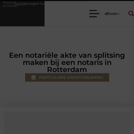
Nieuwe
huren? Kies de juiste aanhanger voor jouw klus
Autolift of goedere
artikelen
Een notariële akte van splitsing
maken bij een notaris in
Rotterdam
PARTICULIERE DIENSTVERLENING