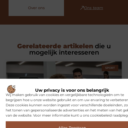
Over ons
Ons team
Gerelateerde artikelen
die u
mogelijk interesseren
SPORT
Uw privacy is voor ons belangrijk
Wij maken gebruik van cookies en vergelijkbare technologieën om te
begrijpen hoe u onze website gebruikt en om uw ervaring te verbeteren
Deze cookies kunnen worden ingezet voor verschillende doeleinden, zo
het tonen van gepersonaliseerde advertenties en het meten van het ge
van de website. Voor meer informatie kunt u ons cookiebeleid raadpleg
Symbiont360: Innovatieve EMS-training in Utrecht voor een
effectieve workout
Alles Toestaan