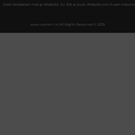
Geld Verdienen met je Website: Zo Zet je jouw Website om in een Inko
www.samen-1.nl.
All Rights Reserved © 2025