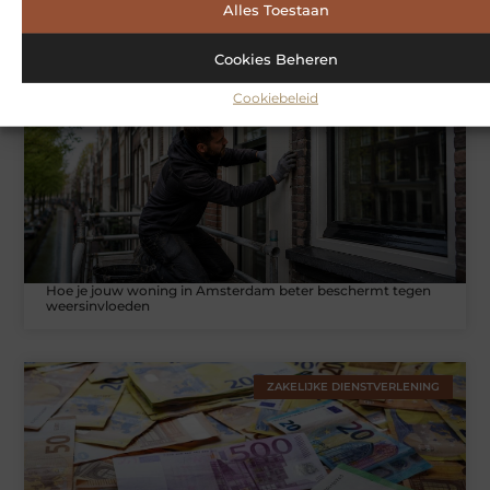
effectieve workout
Alles Toestaan
Cookies Beheren
WONINGEN
Cookiebeleid
Hoe je jouw woning in Amsterdam beter beschermt tegen
weersinvloeden
ZAKELIJKE DIENSTVERLENING