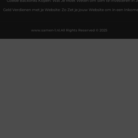
Goede Backlinks Kopen: Wat Je Moet Weten om Slim te Investeren in 
Geld Verdienen met je Website: Zo Zet je jouw Website om in een Inko
www.samen-1.nl.
All Rights Reserved © 2025