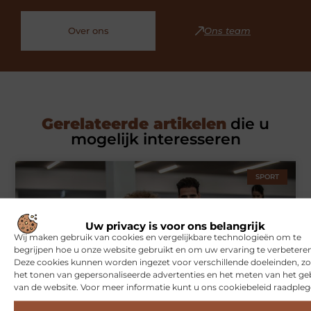
Over ons
Ons team
Gerelateerde artikelen
die u
mogelijk interesseren
SPORT
Uw privacy is voor ons belangrijk
Wij maken gebruik van cookies en vergelijkbare technologieën om te
begrijpen hoe u onze website gebruikt en om uw ervaring te verbeteren
Deze cookies kunnen worden ingezet voor verschillende doeleinden, zo
het tonen van gepersonaliseerde advertenties en het meten van het ge
van de website. Voor meer informatie kunt u ons cookiebeleid raadpleg
Symbiont360: Innovatieve EMS-training in Utrecht voor een