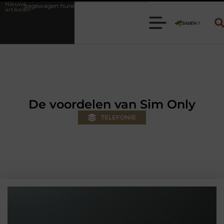
Nieuwe
ren? Kies de juiste aanhanger voor jouw klus
Autolift of goederenli
artikelen
De voordelen van Sim Only
TELEFONIE